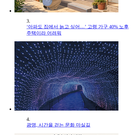
3.
‘아파도 집에서 늙고 싶어…’ 고령 가구 40% 노후
주택이라 어려워
4.
광명, 시간을 걷는 문화 마실길