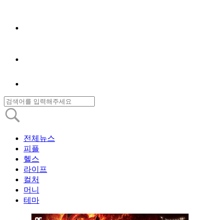
전체뉴스
피플
헬스
라이프
컬처
머니
테마