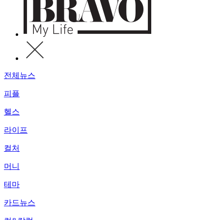
전체뉴스
피플
헬스
라이프
컬처
머니
테마
카드뉴스