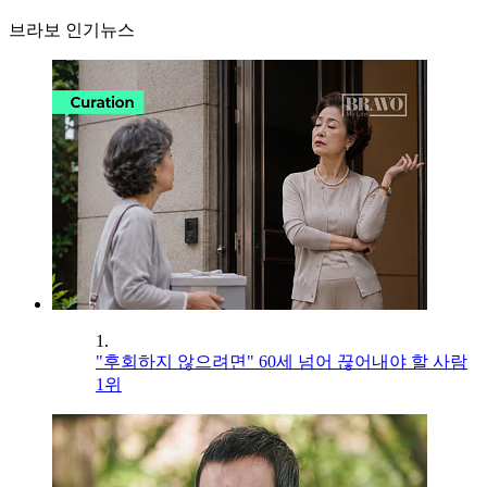
브라보 인기뉴스
1.
"후회하지 않으려면" 60세 넘어 끊어내야 할 사람
1위