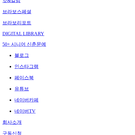
컷&칼럼
브라보스페셜
브라보리포트
DIGITAL LIBRARY
50+ 시니어 신춘문예
블로그
인스타그램
페이스북
유튜브
네이버카페
네이버TV
회사소개
구독신청