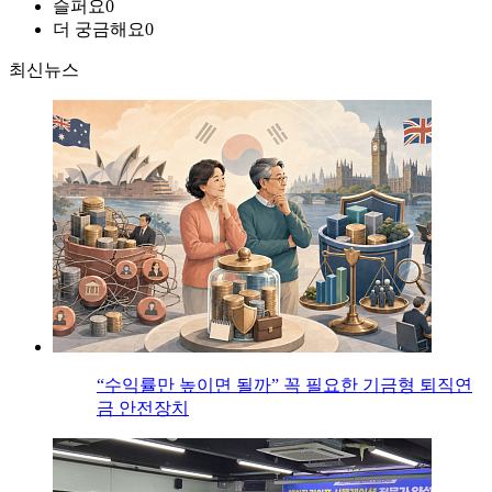
슬퍼요
0
더 궁금해요
0
최신뉴스
“수익률만 높이면 될까” 꼭 필요한 기금형 퇴직연
금 안전장치