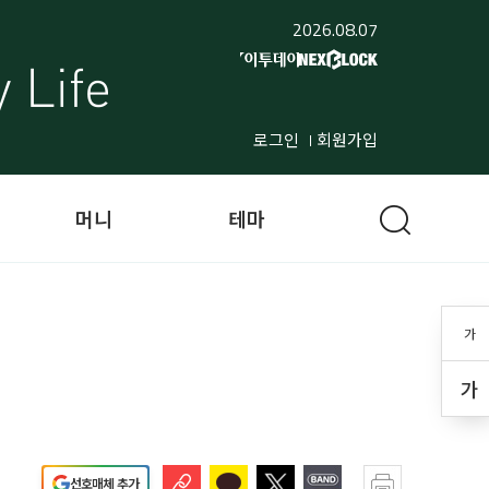
2026.08.07
로그인
회원가입
머니
테마
가
가
선호매체 추가