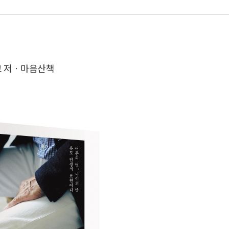
코 저ㆍ마음산책