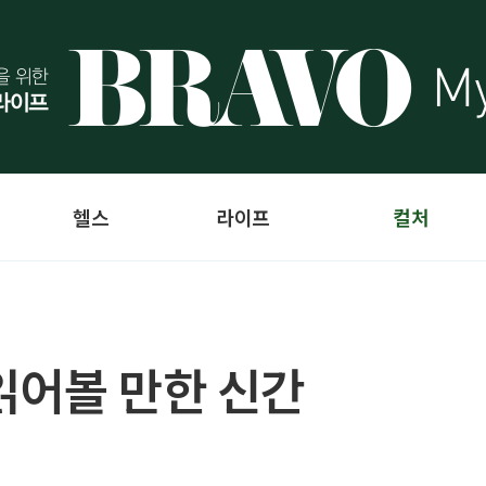
헬스
라이프
컬처
읽어볼 만한 신간