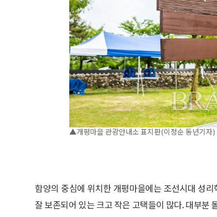
▲개평마을 관광안내소 표지판(이정순 동년기자)
함양의 중심에 위치한 개평마을에는 조선시대 성리
잘 보존되어 있는 크고 작은 고택들이 많다. 대부분