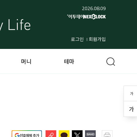
2026.08.09
로그인
회원가입
머니
테마
가
가
선호매체 추가