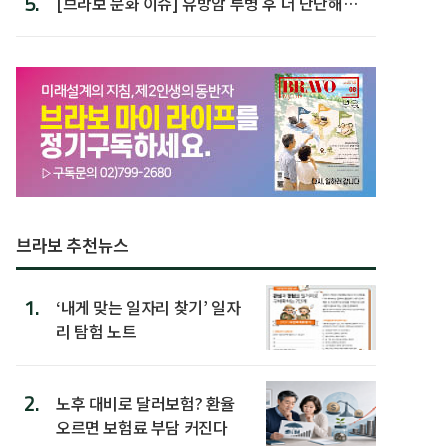
5.
[브라보 문화 이슈] 유방암 투병 후 더 단단해진
박미선
브라보 추천뉴스
1.
‘내게 맞는 일자리 찾기’ 일자
리 탐험 노트
2.
노후 대비로 달러보험? 환율
오르면 보험료 부담 커진다