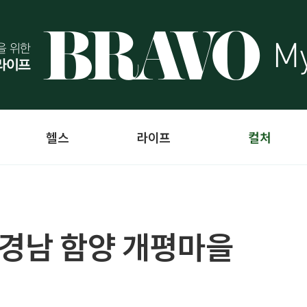
헬스
라이프
컬처
 경남 함양 개평마을