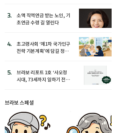
3.
소액 직역연금 받는 노인, 기
초연금 수령 길 열린다
4.
초고령사회 ‘제1차 국가인구
전략 기본계획’에 담길 정책
은
5.
브라보 리포트 1호 ‘사오정
시대, 73세까지 일하기 전략’
발간
브라보 스페셜