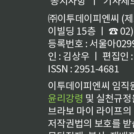
공지사항
ㅣ
기사제
㈜이투데이피엔씨 (제호
이빌딩 15층 ㅣ ☎ 02)
등록번호 : 서울아02992
인 : 김상우 ㅣ 편집인
ISSN : 2951-4681
이투데이피엔씨 임직원
윤리강령
및 실천규정을
브라보 마이 라이프의
저작권법의 보호를 받