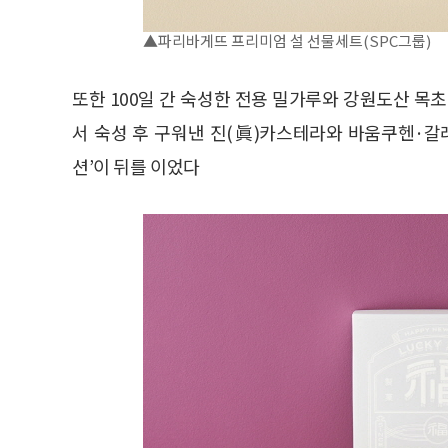
▲파리바게뜨 프리미엄 설 선물세트(SPC그룹)
또한 100일 간 숙성한 전용 밀가루와 강원도산 목
서 숙성 후 구워낸 진(眞)카스테라와 바움쿠헨·갈
션’이 뒤를 이었다