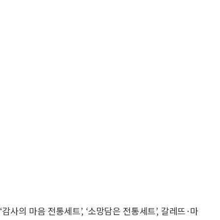
감사의 마음 전통세트’, ‘소망담은 전통세트’, 갈레뜨·마