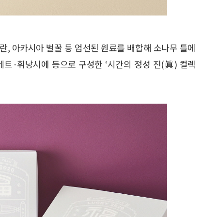
초란, 아카시아 벌꿀 등 엄선된 원료를 배합해 소나무 틀에
레트·휘낭시에 등으로 구성한 ‘시간의 정성 진(眞) 컬렉