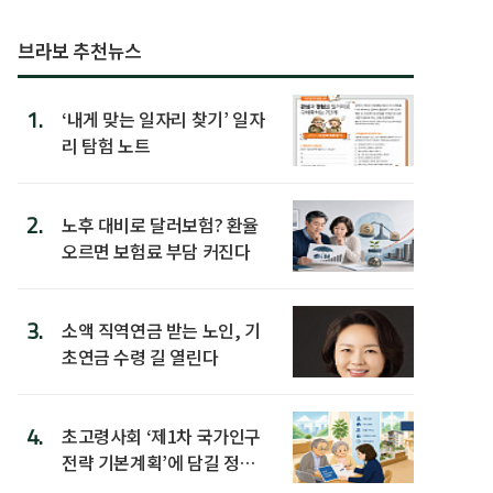
브라보 추천뉴스
1.
‘내게 맞는 일자리 찾기’ 일자
리 탐험 노트
2.
노후 대비로 달러보험? 환율
오르면 보험료 부담 커진다
3.
소액 직역연금 받는 노인, 기
초연금 수령 길 열린다
4.
초고령사회 ‘제1차 국가인구
전략 기본계획’에 담길 정책
은