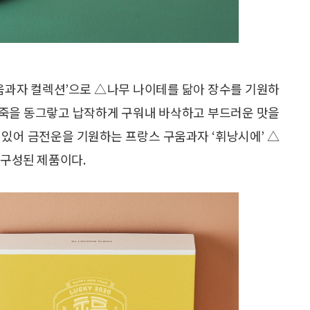
구움과자 컬렉션’으로 △나무 나이테를 닮아 장수를 기원하
 반죽을 동그랗고 납작하게 구워내 바삭하고 부드러운 맛을
고 있어 금전운을 기원하는 프랑스 구움과자 ‘휘낭시에’ △
 구성된 제품이다.