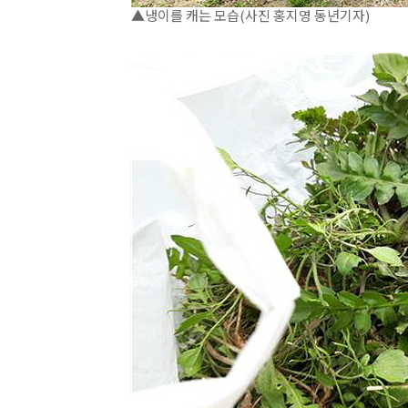
▲냉이를 캐는 모습(사진 홍지영 동년기자)