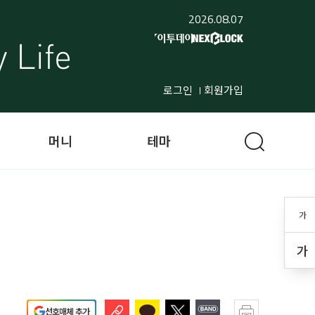
2026.08.07
로그인
회원가입
머니
테마
가
가
선호매체 추가