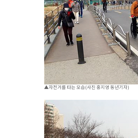
▲자전거를 타는 모습(사진 홍지영 동년기자)