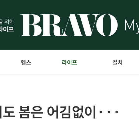
헬스
라이프
컬처
도 봄은 어김없이···