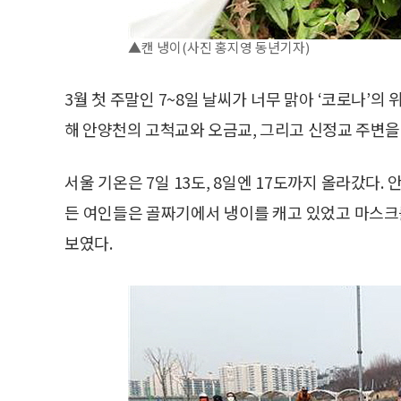
▲캔 냉이(사진 홍지영 동년기자)
3월 첫 주말인 7~8일 날씨가 너무 맑아 ‘코로나’의
해 안양천의 고척교와 오금교, 그리고 신정교 주변을
서울 기온은 7일 13도, 8일엔 17도까지 올라갔다.
든 여인들은 골짜기에서 냉이를 캐고 있었고 마스
보였다.