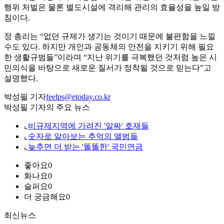
행위 처벌은 물론 별도시설에 격리해 관리의 효율성을 높일 방
침이다.
정 총리는 “없던 규제가 생기는 것이기 때문에 불편함을 느낄
수도 있다. 하지만 개인과 공동체의 안전을 지키기 위해 필요
한 생활규범들”이라며 “지난 위기를 극복했던 것처럼 높은 시
민의식을 바탕으로 새로운 질서가 정착될 것으로 믿는다”고
설명했다.
박성필 기자
feelps@etoday.co.kr
박성필 기자의 주요 뉴스
⌞
비규제지역에 가려진 '알짜' 호재들
⌞
숫자로 알아보는 추억의 앨범들
⌞
늦추면 더 받는 '똘똘한' 국민연금
좋아요
0
화나요
0
슬퍼요
0
더 궁금해요
0
최신뉴스