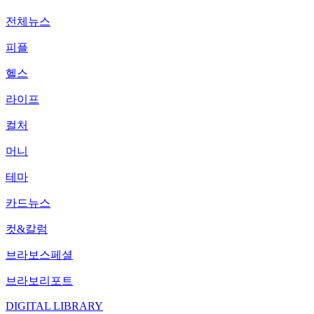
전체뉴스
피플
헬스
라이프
컬처
머니
테마
카드뉴스
컷&칼럼
브라보스페셜
브라보리포트
DIGITAL LIBRARY