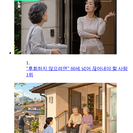
1.
"후회하지 않으려면" 60세 넘어 끊어내야 할 사람
1위