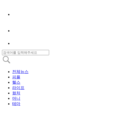
전체뉴스
피플
헬스
라이프
컬처
머니
테마