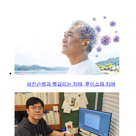
파킨슨병과 헷갈리는 치매, 루이소체 치매