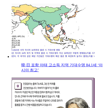
韓·日 포함 아태 고소득 지역 기대수명 84.1세 ‘아
시아 최고’