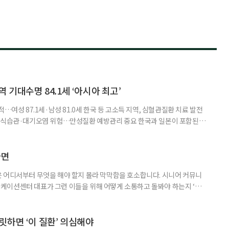
 기대수명 84.1세 ‘아시아 최고’
…여성 87.1세·남성 81.0세 한국 등 고소득 지역, 심혈관질환 치료 발전
한 식습관·대기오염 위험…만성질환 예방관리 중요 한국과 일본이 포함된 아
이 아시아 최고 수준을 기록했다는 분석 결과가 나왔다. 24일 고려대학교
동건 경희대 교수 공동 연구팀은 아시아 34개국의 지난 34년간 보건 지표를
 이번 연구에는 고려대와 경희대를 비롯해 연세대, 워싱턴대 보건계량평
다면
 어디서부터 무엇을 해야 할지 몰라 막막함을 호소합니다. 시니어 커뮤니
케이션센터 대표가 그런 이들을 위해 어떻게 소통하고 돌봐야 하는지 ‘치
니다. 자녀들이 어머니를 돌보기 위해 노력하는 모습을 보니 진정한 ‘가족의
키워내신 어머니가 얼마나 훌륭한 분인지 짐작도 되고요. 사실 우리 모두 아주
으로 인식했습니다. 대개 두 살 무렵이 되면 ‘거울 속의 나’를 알아보지요.
릿하면 ‘이 질환’ 의심해야