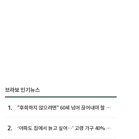
브라보 인기뉴스
1.
"후회하지 않으려면" 60세 넘어 끊어내야 할 사
람 1위
2.
‘아파도 집에서 늙고 싶어…’ 고령 가구 40% 노
후 주택이라 어...