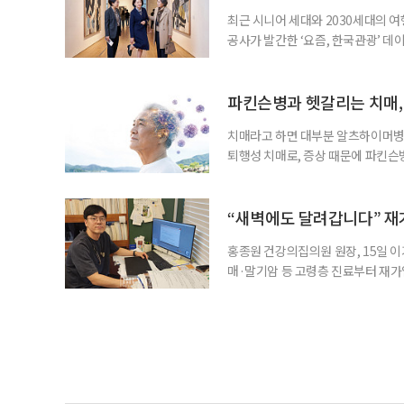
최근 시니어 세대와 2030세대의 
공사가 발간한 ‘요즘, 한국관광’ 데
을 찾는 비중이 증가한 것으로 나타났
찾아 휴식과 내면 회복에 집중하는 
보여준다. 일각에선 취업난과 경제적
파킨슨병과 헷갈리는 치매,
치매라고 하면 대부분 알츠하이머병을
퇴행성 치매로, 증상 때문에 파킨슨
질환으로 알려져 관심을 모았다. 7월
대 길병원 신경과 교수와 함께 풀어
야 한다. 루이소체는 알파시뉴클레인(
“새벽에도 달려갑니다” 재
홍종원 건강의집의원 원장, 15일 이
매·말기암 등 고령층 진료부터 재가
말씀드렸어요. 그런데 정말 새벽 3시
로는 조카 내외가 있었어요.” 나이가 
Place·AIP)’에 대한 관심이 커지