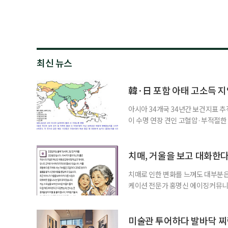
최신 뉴스
韓·日 포함 아태 고소득 지역
아시아 34개국 34년간 보건지표 추적
이 수명 연장 견인 고혈압·부적절
시아·태평양 고소득 지역의 기대수명
에 따르면 강지승 고려대 교수와 연
분석한 장기 추적 결과를 발표했다.
치매, 거울을 보고 대화한
치매로 인한 변화를 느껴도 대부분은
케이션 전문가 홍명신 에이징커뮤니
매 케어’에 관한 궁금증을 풀어드립
힘’이 느껴집니다. 그런 자녀들을 
어릴 때는 거울 속 모습을 다른 사람
미술관 투어하다 발바닥 찌