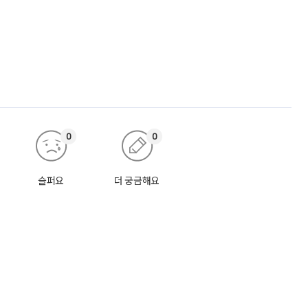
0
0
슬퍼요
더 궁금해요