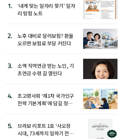
1.
‘내게 맞는 일자리 찾기’ 일자
리 탐험 노트
2.
노후 대비로 달러보험? 환율
오르면 보험료 부담 커진다
3.
소액 직역연금 받는 노인, 기
초연금 수령 길 열린다
4.
초고령사회 ‘제1차 국가인구
전략 기본계획’에 담길 정책
은
5.
브라보 리포트 1호 ‘사오정
시대, 73세까지 일하기 전략’