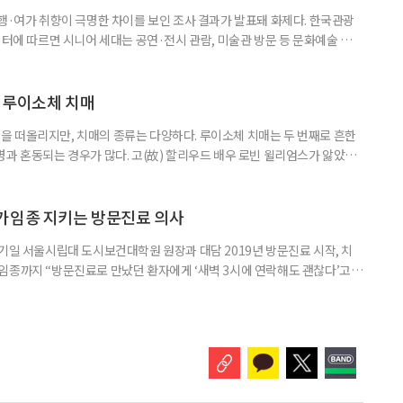
여행·여가 취향이 극명한 차이를 보인 조사 결과가 발표돼 화제다. 한국관광
이터에 따르면 시니어 세대는 공연·전시 관람, 미술관 방문 등 문화예술 공간
다. 반면 2030세대는 자연경관 공원이나 사찰 등 비교적 조용한 공간을
경향을 보였다. 이는 세대별로 여행을 통해 얻고자 하는 가치가 달라졌음을
 불확실성 속에 2030세대는 심리적 휴식과 복잡한 생각을 비워내는
 루이소체 치매
 떠올리지만, 치매의 종류는 다양하다. 루이소체 치매는 두 번째로 흔한
병과 혼동되는 경우가 많다. 고(故) 할리우드 배우 로빈 윌리엄스가 앓았던
 22일 ‘세계 뇌의 날’을 맞아 루이소체 치매에 관한 궁금증을 박기형 가천
봤다. 루이소체 치매를 이해하기 위해서는 먼저 ‘루이소체’가 무엇인지 알아
Alpha-synuclein)이라는 단백질이 비정상적으로 응집해 만
가임종 지키는 방문진료 의사
기일 서울시립대 도시보건대학원 원장과 대담 2019년 방문진료 시작, 치
임종까지 “방문진료로 만났던 환자에게 ‘새벽 3시에 연락해도 괜찮다’고
 무렵 연락을 주셨고, 찾아갔을 때는 이미 숨을 거두신 뒤였습니다. 보호자
들어도 자신이 살던 곳에서 계속 살아가는 ‘에이징 인 플레이스(Aging in
고 있다. AIP를 실현하기 위해서는 의료와 돌봄, 주거 등