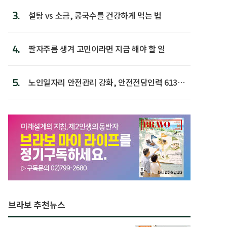
3.
설탕 vs 소금, 콩국수를 건강하게 먹는 법
4.
팔자주름 생겨 고민이라면 지금 해야 할 일
5.
노인일자리 안전관리 강화, 안전전담인력 613명
첫 배치
브라보 추천뉴스