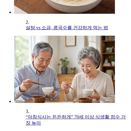
2.
설탕 vs 소금, 콩국수를 건강하게 먹는 법
3.
“아침식사는 든든하게” 70세 이상 식생활 점수 가
장 높아