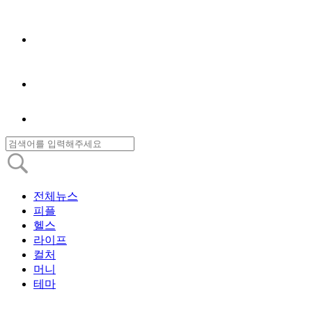
전체뉴스
피플
헬스
라이프
컬처
머니
테마