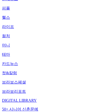
피플
헬스
라이프
컬처
머니
테마
카드뉴스
컷&칼럼
브라보스페셜
브라보리포트
DIGITAL LIBRARY
50+ 시니어 신춘문예