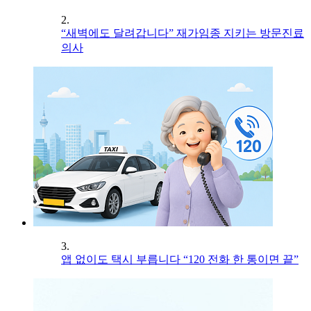
2.
“새벽에도 달려갑니다” 재가임종 지키는 방문진료
의사
3.
앱 없이도 택시 부릅니다 “120 전화 한 통이면 끝”