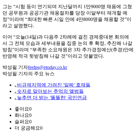
그는 “시험 등이 연기되며 지난달까지 1만9000명 채용에 그쳤
던 공무원과 공공기관 채용절차를 당장 이달부터 재개할 예
정”이라며 “최대한 빠른 시일 안에 4만8000명을 채용할 것”이
라고 설명했다.
이어 “오늘(14일)과 다음주 2차례에 걸친 경제중대본 회의에
서 그 전체 모습과 세부내용을 집중 논의 후 확정, 추진해 나갈
방침”이라며 “부족한 소요재원은 3차 추가경정예산(추경)안에
반영해 적극 뒷받침해 나갈 것”이라고 덧붙였다.
박성필 기자
feelps@etoday.co.kr
박성필 기자의 주요 뉴스
⌞
비규제지역에 가려진 '알짜' 호재들
⌞
숫자로 알아보는 추억의 앨범들
⌞
늦추면 더 받는 '똘똘한' 국민연금
좋아요
0
화나요
0
슬퍼요
0
더 궁금해요
0