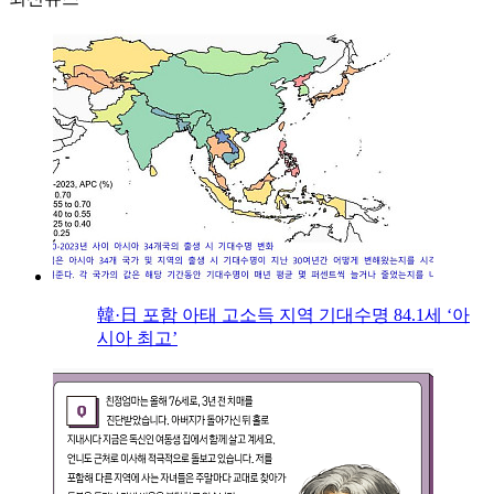
韓·日 포함 아태 고소득 지역 기대수명 84.1세 ‘아
시아 최고’