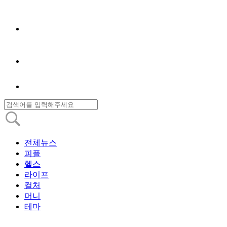
전체뉴스
피플
헬스
라이프
컬처
머니
테마