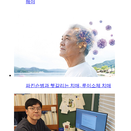
해야
파킨슨병과 헷갈리는 치매, 루이소체 치매