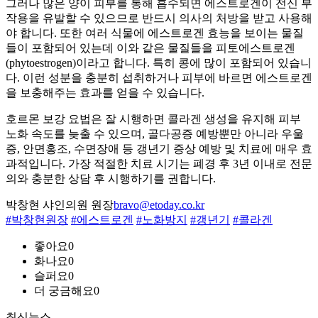
그러나 많은 양이 피부를 통해 흡수되면 에스트로겐이 전신 부
작용을 유발할 수 있으므로 반드시 의사의 처방을 받고 사용해
야 합니다. 또한 여러 식물에 에스트로겐 효능을 보이는 물질
들이 포함되어 있는데 이와 같은 물질들을 피토에스트로겐
(phytoestrogen)이라고 합니다. 특히 콩에 많이 포함되어 있습니
다. 이런 성분을 충분히 섭취하거나 피부에 바르면 에스트로겐
을 보충해주는 효과를 얻을 수 있습니다.
호르몬 보강 요법은 잘 시행하면 콜라겐 생성을 유지해 피부
노화 속도를 늦출 수 있으며, 골다공증 예방뿐만 아니라 우울
증, 안면홍조, 수면장애 등 갱년기 증상 예방 및 치료에 매우 효
과적입니다. 가장 적절한 치료 시기는 폐경 후 3년 이내로 전문
의와 충분한 상담 후 시행하기를 권합니다.
박창현 샤인의원 원장
bravo@etoday.co.kr
#박창현원장
#에스트로겐
#노화방지
#갱년기
#콜라겐
좋아요
0
화나요
0
슬퍼요
0
더 궁금해요
0
최신뉴스