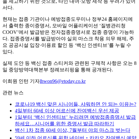
을 제고하기 위한 것으로, 타인 대여·모방 제작 등 우려가 있어
서다.
현재는 접종 기관이나 예방접종도우미나 정부24 홈페이지에
서 출력한 종이증명서, 모바일 어플리케이션 ‘질병관리청
COOV’에서 발급받은 전자접종증명서로 접종 증명이 가능하
다. 접종증명서를 발급받아야 실외 마스크 착용 의무 해제, 주
요 공공시설 입장·이용료 할인 등 ‘백신 인센티브’를 누릴 수
있다.
실제 도안 등 백신 접종 스티커와 관련된 구체적 사항은 오는 8
일 중앙방역대책본부 정례브리핑을 통해 공개된다.
이희원 인턴 기자
lhwon96@etoday.co.kr
관련 뉴스
코로나19 백신 맞은 시니어들, 샤워하면 안 되는 이유는?
4일부터 60세 이상 어르신에 잔여백신 우선 제공
1일부터 ‘백신 인센티브’ 누리려면 예방접종증명서 발급
하세요…시니어를 위한 증명서 발급 따라하기
백신 1차 접종 60세 이상, 7월부터 야외 마스크 벗는다
59세 이하 어르신를 위한 네이버‧카카오 잔여백신 예약