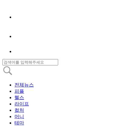
전체뉴스
피플
헬스
라이프
컬처
머니
테마