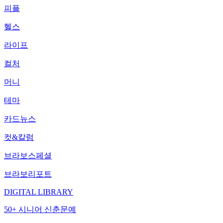
피플
헬스
라이프
컬처
머니
테마
카드뉴스
컷&칼럼
브라보스페셜
브라보리포트
DIGITAL LIBRARY
50+ 시니어 신춘문예