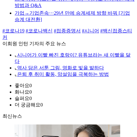
방법과 Q&A
가업→기업존속⋯29년 만에 승계세제 방향 바꿔 [기업
승계 대전환]
#코로나19
#코로나백신
#접종증명서
#시니어
#백신접종스티
커
이희원 인턴 기자의 주요 뉴스
⌞
시니어가 이빨 빠진 호랑이? 유튜브라는 새 이빨을 달
다
⌞
역사 담은 서툰 그림, 영화로 빛을 발하다
⌞
은퇴 후 취미 활동, 망설임을 극복하는 방법
좋아요
0
화나요
0
슬퍼요
0
더 궁금해요
0
최신뉴스