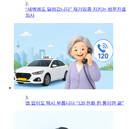
2.
“새벽에도 달려갑니다” 재가임종 지키는 방문진료
의사
3.
앱 없이도 택시 부릅니다 “120 전화 한 통이면 끝”