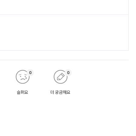
0
0
슬퍼요
더 궁금해요