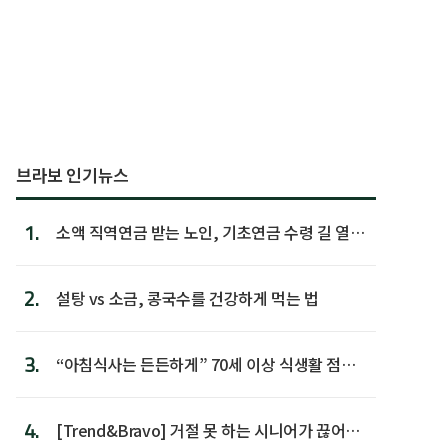
브라보 인기뉴스
1.
소액 직역연금 받는 노인, 기초연금 수령 길 열린
다
2.
설탕 vs 소금, 콩국수를 건강하게 먹는 법
3.
“아침식사는 든든하게” 70세 이상 식생활 점수
가장 높아
4.
[Trend&Bravo] 거절 못 하는 시니어가 끊어야