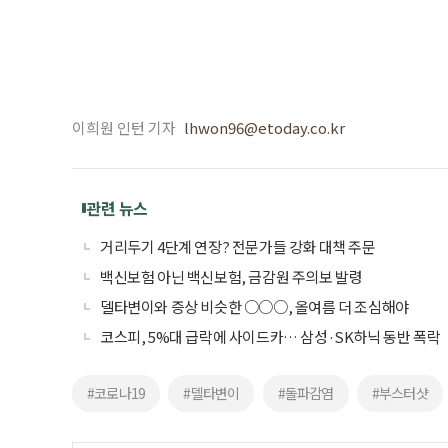
이희원 인턴 기자
lhwon96@etoday.co.kr
관련 뉴스
거리두기 4단계 연장? 전문가들 강화 대책 주문
백신보험 아닌 백신보험, 금감원 주의보 발령
델타변이와 증상 비슷한 ○○○, 올여름 더 조심해야
코스피, 5%대 급락에 사이드카… 삼성·SK하닉 동반 폭락
#코로나19
#델타변이
#돌파감염
#부스터샷