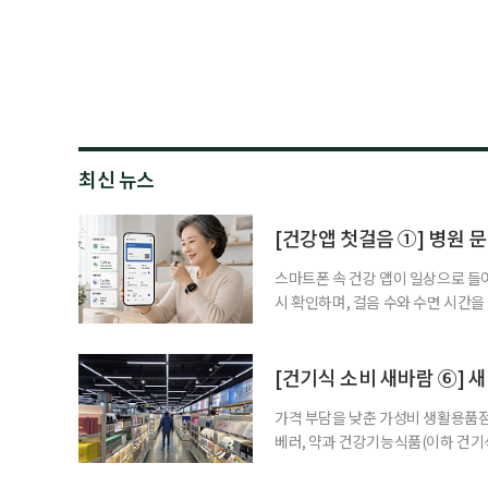
최신 뉴스
[건강앱 첫걸음 ①] 병원 문
스마트폰 속 건강 앱이 일상으로 들
시 확인하며, 걸음 수와 수면 시간을
을 돕는 앱도 있다. 여기에 스마트워
살피기도 한다. 건강상태를 살피는 
워치나 운동 앱을 먼저 떠올리기 쉽
[건기식 소비 새바람 ⑥] 새
가격 부담을 낮춘 가성비 생활용품점
베러, 약과 건강기능식품(이하 건기
합한 체험형 약국까지. 약과 건강기