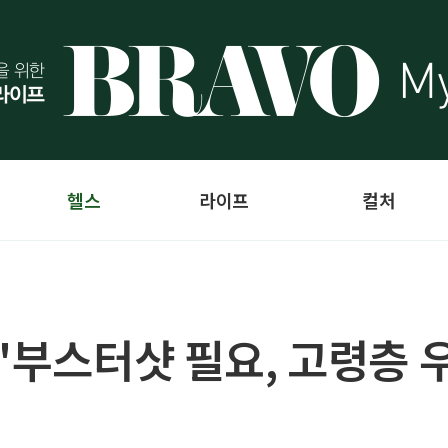
헬스
라이프
컬처
"부스터샷 필요, 고령층 