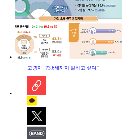
고령자 “73.6세까지 일하고 싶다”