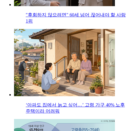
"후회하지 않으려면" 60세 넘어 끊어내야 할 사람
1위
‘아파도 집에서 늙고 싶어…’ 고령 가구 40% 노후
주택이라 어려워