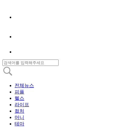
전체뉴스
피플
헬스
라이프
컬처
머니
테마