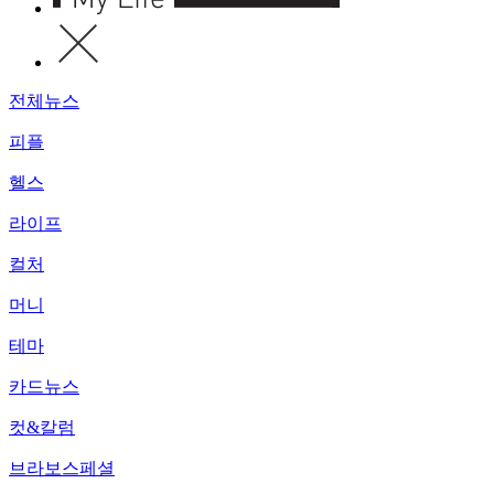
전체뉴스
피플
헬스
라이프
컬처
머니
테마
카드뉴스
컷&칼럼
브라보스페셜