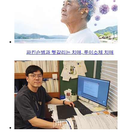
파킨슨병과 헷갈리는 치매, 루이소체 치매