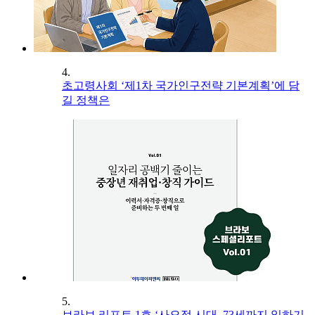
4.
초고령사회 ‘제1차 국가인구전략 기본계획’에 담
길 정책은
5.
브라보 리포트 1호 ‘사오정 시대, 73세까지 일하기