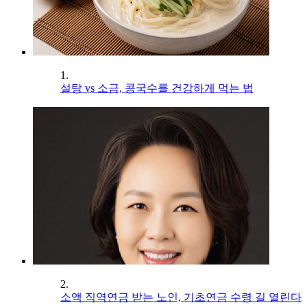
1.
설탕 vs 소금, 콩국수를 건강하게 먹는 법
2.
소액 직역연금 받는 노인, 기초연금 수령 길 열린다