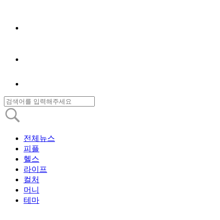
전체뉴스
피플
헬스
라이프
컬처
머니
테마