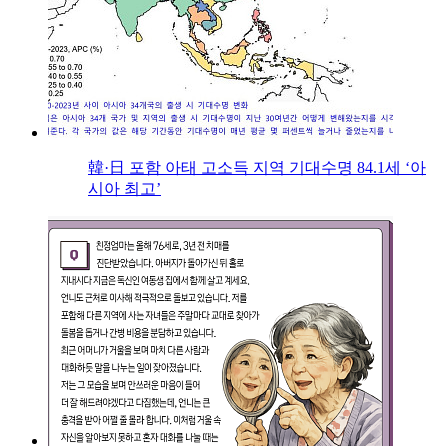
韓·日 포함 아태 고소득 지역 기대수명 84.1세 ‘아
시아 최고’