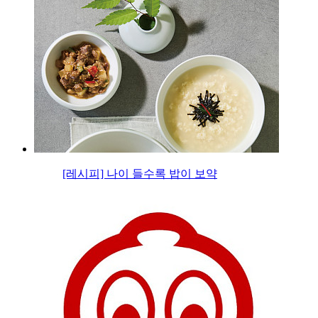
[레시피] 나이 들수록 밥이 보약