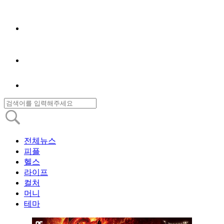
전체뉴스
피플
헬스
라이프
컬처
머니
테마