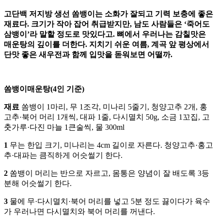
고단백 저지방 생선 쏨뱅이는 소화가 잘되고 기력 보충에 좋은
재료다. 크기가 작아 잡어 취급받지만, 남도 사람들은 ‘죽어도
삼뱅이’라 말할 정도로 맛있다고. 뼈에서 우러나는 감칠맛은
매운탕의 깊이를 더한다. 지치기 쉬운 여름, 계곡 앞 평상에서
단맛 좋은 새우전과 함께 입맛을 돋워보면 어떨까.
쏨뱅이매운탕(4인 기준)
재료
쏨뱅이 1마리, 무 1조각, 미나리 5줄기, 청양고추 2개, 홍
고추·북어 머리 1개씩, 대파 1줄, 다시멸치 50g, 소금 1꼬집, 고
춧가루·다진 마늘 1큰술씩, 물 300ml
1
무는 한입 크기, 미나리는 4cm 길이로 자른다. 청양고추·홍고
추·대파는 큼직하게 어슷썰기 한다.
2
쏨뱅이 머리는 반으로 자르고, 몸통은 양념이 잘 배도록 3등
분해 어슷썰기 한다.
3
물에 무·다시멸치·북어 머리를 넣고 5분 정도 끓이다가 육수
가 우러나면 다시멸치와 북어 머리를 꺼낸다.