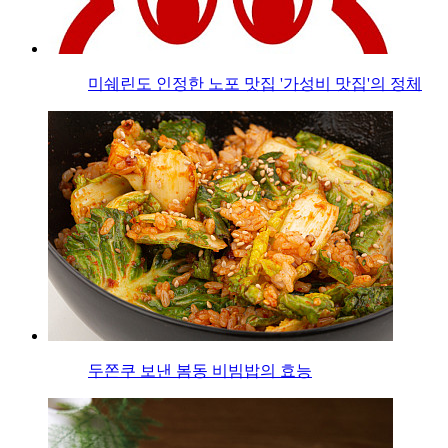
미쉐린도 인정한 노포 맛집 '가성비 맛집'의 정체
두쫀쿠 보낸 봄동 비빔밥의 효능