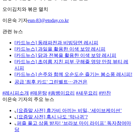
오이김치와 볶은 멸치
이은숙 기자
eun-83@etoday.co.kr
관련 뉴스
[카드뉴스] 동래파전과 비빔당면 레시피
[카드뉴스] 과일을 활용한 이색 보양 레시피
[카드뉴스] 닭과 전복을 활용한 이색 보양 레시피
[카드뉴스] 초여름 지친 피부 구해줄 영양 만점 뷰티 레
시피
[카드뉴스] 손주와 함께 오순도순 즐기는 봄소풍 레시피!
공급 '최후 카드' 그린벨트⋯관건은
#레시피소개
#매운탕
#쏨뱅이요리
#새우요리
#반찬
이은숙 기자의 주요 뉴스
⌞
[요즘말 사전] 휴가비 아끼는 비밀, ‘세이브케이션’
⌞
[요즘말 사전] 혹시 나도 ‘막나귀’?
⌞
퍼즐 풀고 상품 받자! ‘브라보 마이 라이프’ 독자참여마
당