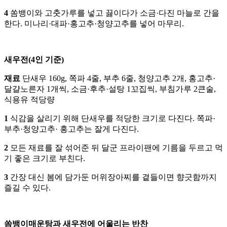
4
쏨뱅이와 고춧가루를 넣고 끓이다가 소금·다진 마늘로 간을
한다. 미나리·대파·홍고추·청양고추를 넣어 마무리.
새우전(4인 기준)
재료
단새우 160g, 쪽파 4줄, 부추 6줄, 청양고추 2개, 홍고추·
달걀노른자 1개씩, 소금·후추·설탕 1꼬집씩, 부침가루 2큰술,
식용유 적당량
1
식감을 살리기 위해 단새우를 적당한 크기로 다진다. 쪽파·
부추·청양고추· 홍고추는 잘게 다진다.
2
모든 재료를 잘 섞어준 뒤 달군 프라이팬에 기름을 두르고 먹
기 좋은 크기로 부친다.
3
간장 대신 봄에 담가둔 머위장아찌를 곁들이면 향긋함까지
즐길 수 있다.
쏨뱅이매운탕과 새우전에 어울리는 반찬