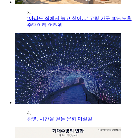
3.
‘아파도 집에서 늙고 싶어…’ 고령 가구 40% 노후
주택이라 어려워
4.
광명, 시간을 걷는 문화 마실길