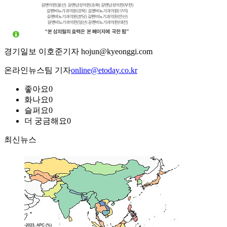
경기일보 이호준기자 hojun@kyeonggi.com
온라인뉴스팀 기자
online@etoday.co.kr
좋아요
0
화나요
0
슬퍼요
0
더 궁금해요
0
최신뉴스