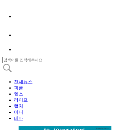
전체뉴스
피플
헬스
라이프
컬처
머니
테마