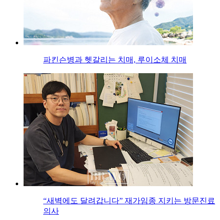
파킨슨병과 헷갈리는 치매, 루이소체 치매
“새벽에도 달려갑니다” 재가임종 지키는 방문진료
의사