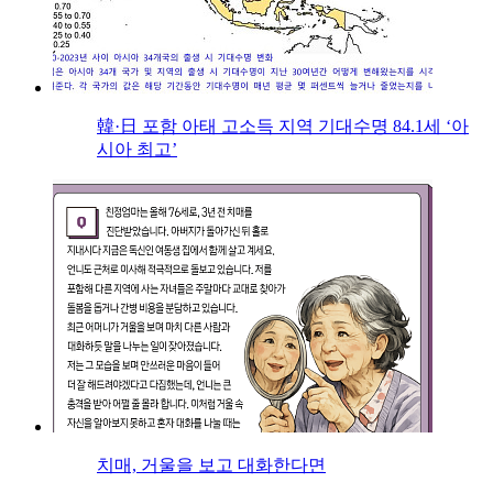
韓·日 포함 아태 고소득 지역 기대수명 84.1세 ‘아
시아 최고’
치매, 거울을 보고 대화한다면