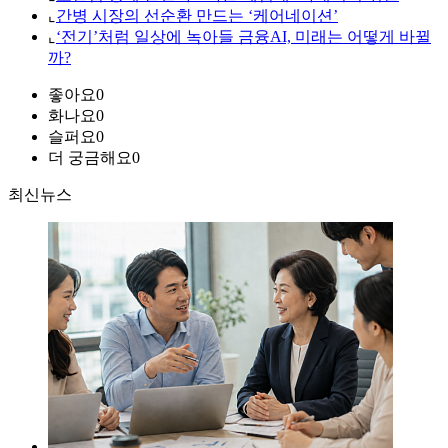
⌞
간병 시장의 선순환 만드는 ‘케어네이션’
⌞
‘전기’처럼 일상에 녹아들 금융AI, 미래는 어떻게 바뀔
까?
좋아요
0
화나요
0
슬퍼요
0
더 궁금해요
0
최신뉴스