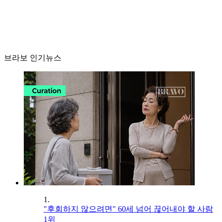
브라보 인기뉴스
1.
"후회하지 않으려면" 60세 넘어 끊어내야 할 사람
1위