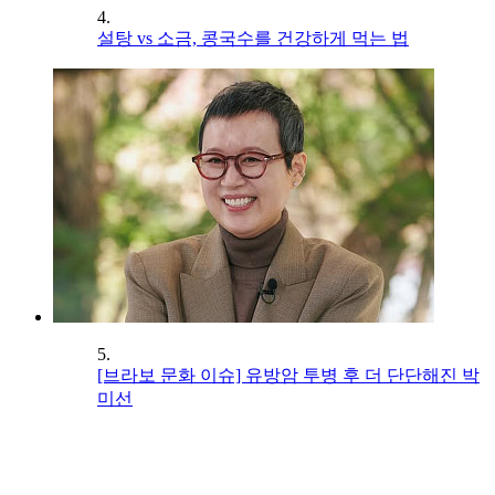
4.
설탕 vs 소금, 콩국수를 건강하게 먹는 법
5.
[브라보 문화 이슈] 유방암 투병 후 더 단단해진 박
미선