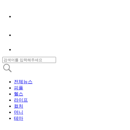
전체뉴스
피플
헬스
라이프
컬처
머니
테마