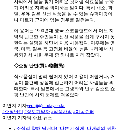
사막에서 물을 찾기 어려운 것처럼 식료품을 구하
기 어려운 지역을 의미하는 말이다. 특히 채소, 과
일, 우유 같은 신선 식품을 살 수 있는 슈퍼마켓이
나 마트가 근처에 없는 경우를 일컫는다.
이 용어는 1990년대 영국 스코틀랜드에서 어느 지
역의 빈곤한 주민들이 신선 식품을 쉽게 구하지 못
한다는 설명을 하면서 처음 사용됐다. 이후에는 영
국, 미국, 일본 등 고령화 비율이 높은 나라에서 사
용되면서 사회 문제 중 하나로 자리 잡았다.
◇쇼핑 난민(買い物難民)
식료품점이 멀리 떨어져 있어 이용이 어렵거나, 거
동이 불편해 상점에 접근하기 어려운 사람들을 의
미한다. 특히 일본에서는 고령화와 인구 감소로 쇼
핑 난민이 사회 문제로 떠올랐다.
이연지 기자
yeonji@etoday.co.kr
#쇼핑난민
#장보기약자
#식품사막
#이동슈퍼
이연지 기자의 주요 뉴스
⌞
소실점 향해 달린다! ‘나쁜 계집애’ 나애리의 귀환