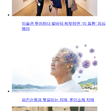
미술관 투어하다 발바닥 찌릿하면 ‘이 질환’ 의심
해야
파킨슨병과 헷갈리는 치매, 루이소체 치매