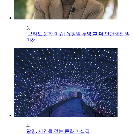
3.
[브라보 문화 이슈] 유방암 투병 후 더 단단해진 박
미선
4.
광명, 시간을 걷는 문화 마실길