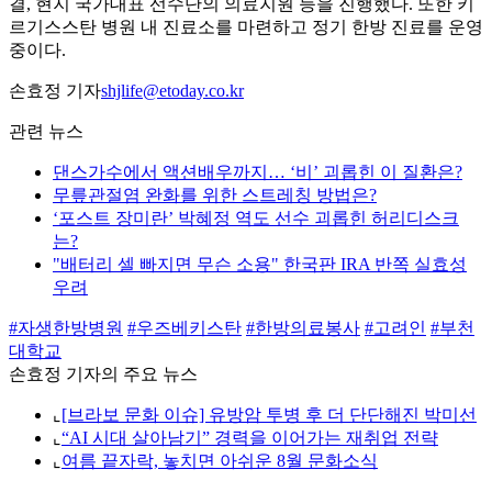
결, 현지 국가대표 선수단의 의료지원 등을 진행했다. 또한 키
르기스스탄 병원 내 진료소를 마련하고 정기 한방 진료를 운영
중이다.
손효정 기자
shjlife@etoday.co.kr
관련 뉴스
댄스가수에서 액션배우까지… ‘비’ 괴롭힌 이 질환은?
무릎관절염 완화를 위한 스트레칭 방법은?
‘포스트 장미란’ 박혜정 역도 선수 괴롭힌 허리디스크
는?
"배터리 셀 빠지면 무슨 소용" 한국판 IRA 반쪽 실효성
우려
#자생한방병원
#우즈베키스탄
#한방의료봉사
#고려인
#부천
대학교
손효정 기자의 주요 뉴스
⌞
[브라보 문화 이슈] 유방암 투병 후 더 단단해진 박미선
⌞
“AI 시대 살아남기” 경력을 이어가는 재취업 전략
⌞
여름 끝자락, 놓치면 아쉬운 8월 문화소식