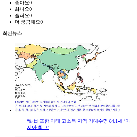
좋아요
0
화나요
0
슬퍼요
0
더 궁금해요
0
최신뉴스
韓·日 포함 아태 고소득 지역 기대수명 84.1세 ‘아
시아 최고’