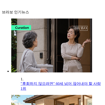
브라보 인기뉴스
1.
"후회하지 않으려면" 60세 넘어 끊어내야 할 사람
1위