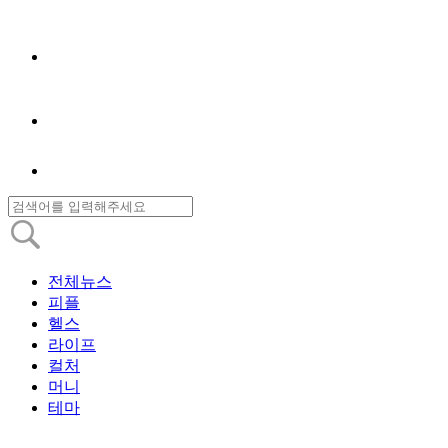
전체뉴스
피플
헬스
라이프
컬처
머니
테마