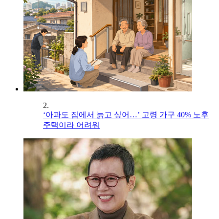
2.
‘아파도 집에서 늙고 싶어…’ 고령 가구 40% 노후
주택이라 어려워