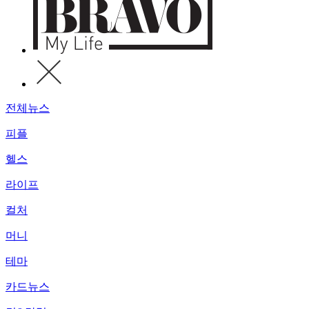
전체뉴스
피플
헬스
라이프
컬처
머니
테마
카드뉴스