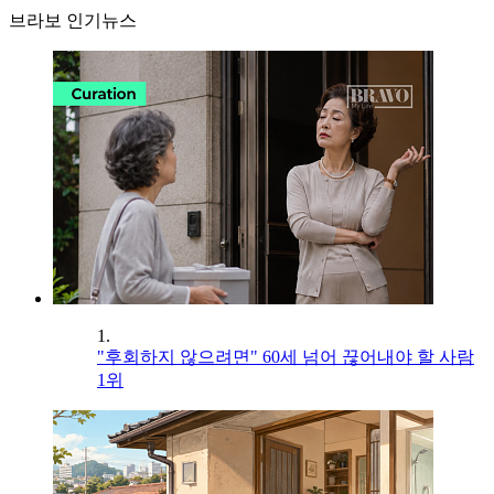
브라보 인기뉴스
1.
"후회하지 않으려면" 60세 넘어 끊어내야 할 사람
1위