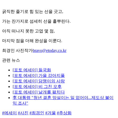
굵직한 줄기로 힘 있는 선을 긋고,
가는 잔가지로 섬세히 선을 흩뿌린다.
아직 떠나지 못한 고엽 몇 점,
마지막 점을 더해 완성을 이룬다.
최경인 사진작가
bravo@etoday.co.kr
관련 뉴스
[포토 에세이] 들국화
[포토 에세이] 가을 강아지풀
[포토 에세이] 담쟁이의 사랑
[포토 에세이] 비 그친 오후
[포토 에세이] 날개를 펼치다
李 대통령 "청년 결혼 망설이는 일 없어야...제도상 불이
익 조사"
#에세이
#사진
#최경인
#겨울
#추상화