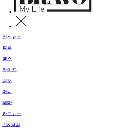
전체뉴스
피플
헬스
라이프
컬처
머니
테마
카드뉴스
컷&칼럼