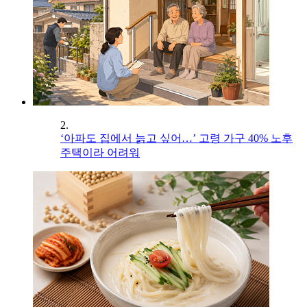
2.
‘아파도 집에서 늙고 싶어…’ 고령 가구 40% 노후
주택이라 어려워