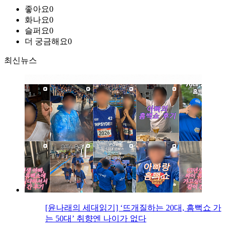
좋아요
0
화나요
0
슬퍼요
0
더 궁금해요
0
최신뉴스
[윤나래의 세대읽기] ‘뜨개질하는 20대, 흠뻑쇼 가
는 50대’ 취향엔 나이가 없다