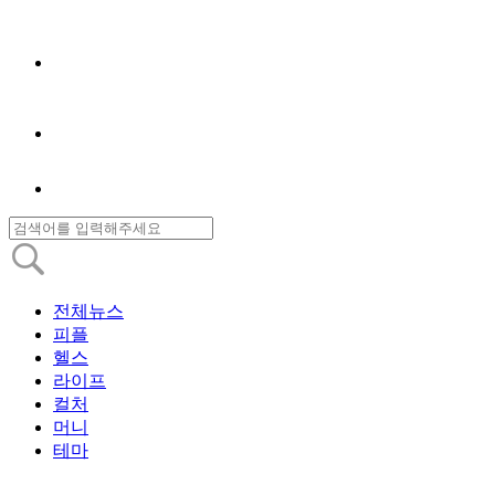
전체뉴스
피플
헬스
라이프
컬처
머니
테마