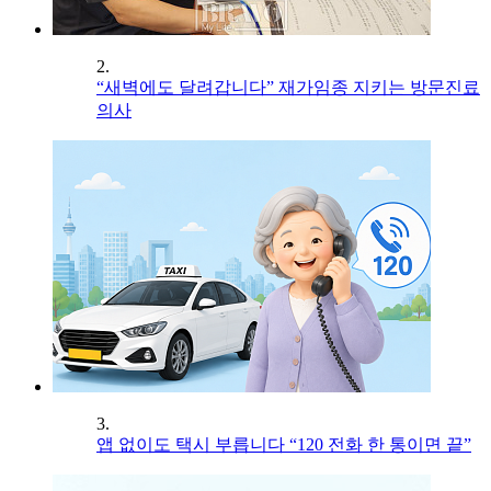
2.
“새벽에도 달려갑니다” 재가임종 지키는 방문진료
의사
3.
앱 없이도 택시 부릅니다 “120 전화 한 통이면 끝”