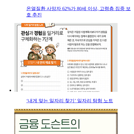
온열질환 사망자 62%가 80세 이상, 고령층 집중 보
호 추진
‘내게 맞는 일자리 찾기’ 일자리 탐험 노트