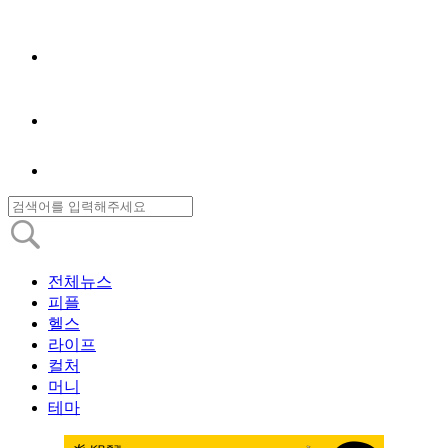
전체뉴스
피플
헬스
라이프
컬처
머니
테마