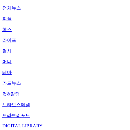
전체뉴스
피플
헬스
라이프
컬처
머니
테마
카드뉴스
컷&칼럼
브라보스페셜
브라보리포트
DIGITAL LIBRARY