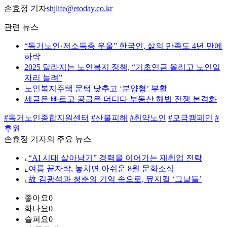
손효정 기자
shjlife@etoday.co.kr
관련 뉴스
“독거노인·저소득층 우울” 한국인, 삶의 만족도 4년 만에
하락
2025 달라지는 노인복지 정책, “기초연금 올리고 노인일
자리 늘려”
노인복지주택 문턱 낮추고 ‘분양형’ 부활
세금은 빠르고 공급은 더디다 부동산 해법 전쟁 본격화
#독거노인종합지원센터
#산불피해
#취약노인
#모금캠페인
#
후원
손효정 기자의 주요 뉴스
⌞
“AI 시대 살아남기” 경력을 이어가는 재취업 전략
⌞
여름 끝자락, 놓치면 아쉬운 8월 문화소식
⌞
故 김광석과 청춘의 기억 속으로, 뮤지컬 ‘그날들’
좋아요
0
화나요
0
슬퍼요
0