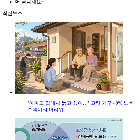
더 궁금해요
0
최신뉴스
‘아파도 집에서 늙고 싶어…’ 고령 가구 40% 노후
주택이라 어려워