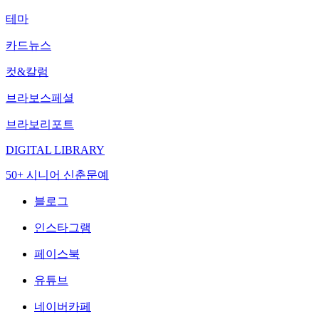
테마
카드뉴스
컷&칼럼
브라보스페셜
브라보리포트
DIGITAL LIBRARY
50+ 시니어 신춘문예
블로그
인스타그램
페이스북
유튜브
네이버카페