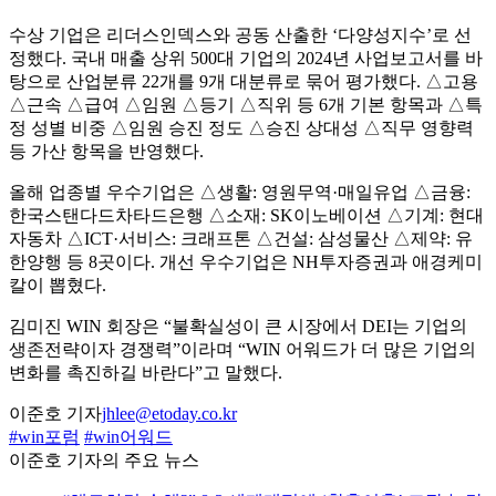
수상 기업은 리더스인덱스와 공동 산출한 ‘다양성지수’로 선
정했다. 국내 매출 상위 500대 기업의 2024년 사업보고서를 바
탕으로 산업분류 22개를 9개 대분류로 묶어 평가했다. △고용
△근속 △급여 △임원 △등기 △직위 등 6개 기본 항목과 △특
정 성별 비중 △임원 승진 정도 △승진 상대성 △직무 영향력
등 가산 항목을 반영했다.
올해 업종별 우수기업은 △생활: 영원무역·매일유업 △금융:
한국스탠다드차타드은행 △소재: SK이노베이션 △기계: 현대
자동차 △ICT·서비스: 크래프톤 △건설: 삼성물산 △제약: 유
한양행 등 8곳이다. 개선 우수기업은 NH투자증권과 애경케미
칼이 뽑혔다.
김미진 WIN 회장은 “불확실성이 큰 시장에서 DEI는 기업의
생존전략이자 경쟁력”이라며 “WIN 어워드가 더 많은 기업의
변화를 촉진하길 바란다”고 말했다.
이준호 기자
jhlee@etoday.co.kr
#win포럼
#win어워드
이준호 기자의 주요 뉴스