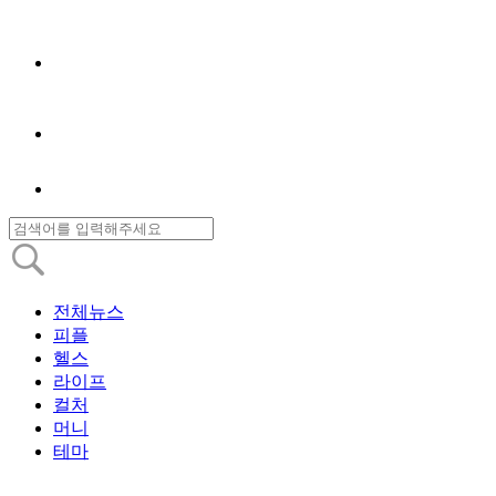
전체뉴스
피플
헬스
라이프
컬처
머니
테마