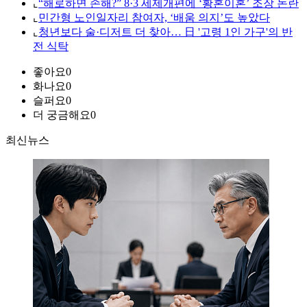
⌞
“해로하면 손해?” 8·3 세제개편에 ‘황혼이혼’ 조장 논란
⌞
민간형 노인일자리 참여자, ‘배움 의지’도 높았다
⌞
청년보다 술·디저트 더 찾아… 日 '고령 1인 가구'의 반
전 식탁
좋아요
0
화나요
0
슬퍼요
0
더 궁금해요
0
최신뉴스