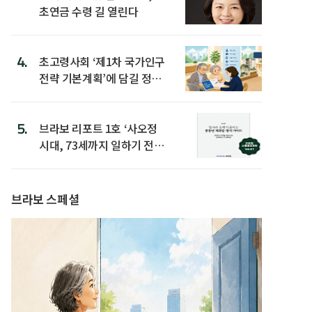
초연금 수령 길 열린다
4.
초고령사회 ‘제1차 국가인구
전략 기본계획’에 담길 정책
은
5.
브라보 리포트 1호 ‘사오정
시대, 73세까지 일하기 전략’
발간
브라보 스페셜