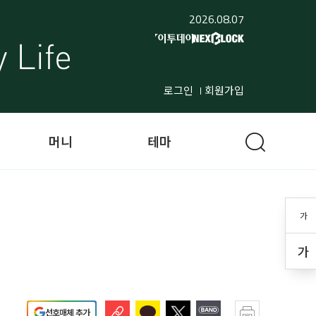
2026.08.07
로그인
회원가입
머니
테마
가
가
선호매체 추가