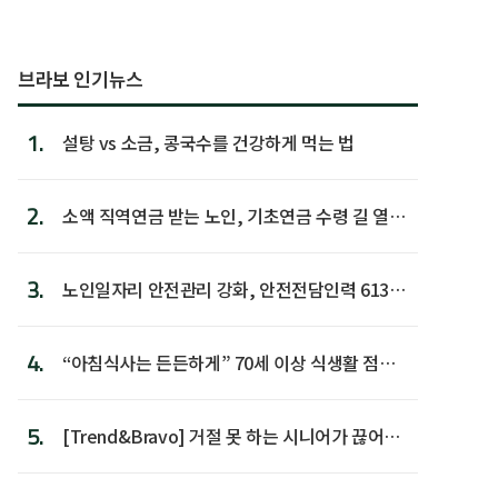
브라보 인기뉴스
1.
설탕 vs 소금, 콩국수를 건강하게 먹는 법
2.
소액 직역연금 받는 노인, 기초연금 수령 길 열린
다
3.
노인일자리 안전관리 강화, 안전전담인력 613명
첫 배치
4.
“아침식사는 든든하게” 70세 이상 식생활 점수
가장 높아
5.
[Trend&Bravo] 거절 못 하는 시니어가 끊어야
할 행동 5