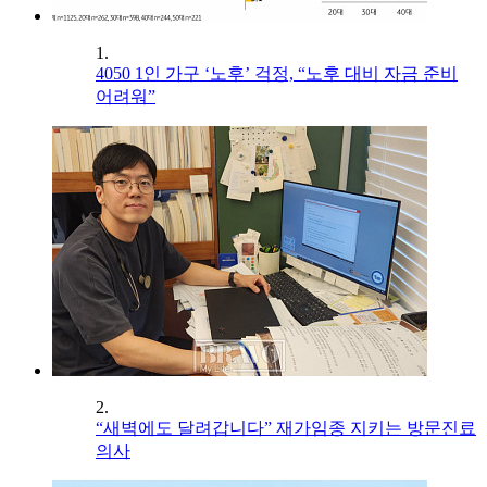
1.
4050 1인 가구 ‘노후’ 걱정, “노후 대비 자금 준비
어려워”
2.
“새벽에도 달려갑니다” 재가임종 지키는 방문진료
의사