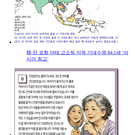
韓·日 포함 아태 고소득 지역 기대수명 84.1세 ‘아
시아 최고’