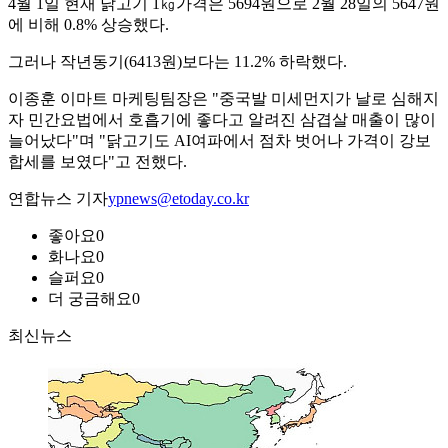
4월 1일 현재 닭고기 1㎏가격은 5694원으로 2월 28일의 5647원
에 비해 0.8% 상승했다.
그러나 작년동기(6413원)보다는 11.2% 하락했다.
이종훈 이마트 마케팅팀장은 "중국발 미세먼지가 날로 심해지
자 민간요법에서 호흡기에 좋다고 알려진 삼겹살 매출이 많이
늘어났다"며 "닭고기도 AI여파에서 점차 벗어나 가격이 강보
합세를 보였다"고 전했다.
연합뉴스 기자
ypnews@etoday.co.kr
좋아요
0
화나요
0
슬퍼요
0
더 궁금해요
0
최신뉴스