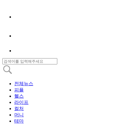
전체뉴스
피플
헬스
라이프
컬처
머니
테마