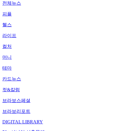
전체뉴스
피플
헬스
라이프
컬처
머니
테마
카드뉴스
컷&칼럼
브라보스페셜
브라보리포트
DIGITAL LIBRARY