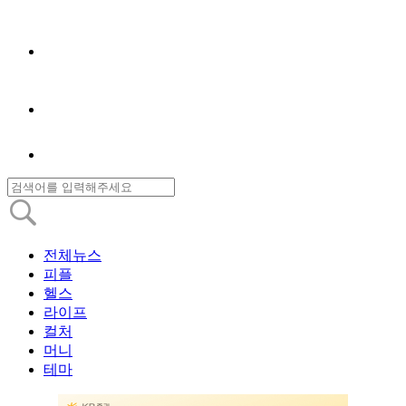
전체뉴스
피플
헬스
라이프
컬처
머니
테마