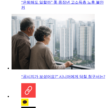
“은퇴해도 일할까” 美 중장년 고소득층 노후 불안
커
“공시지가 보셨어요?” 시니어에게 닥칠 청구서는?