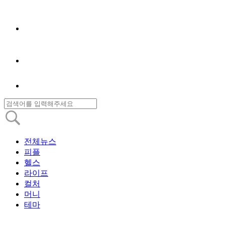
전체뉴스
피플
헬스
라이프
컬처
머니
테마