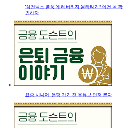
'삼전닉스 열풍'에 레버리지 올라타기? 이건 꼭 확
인하자
요즘 시니어, 은행 가기 전 유튜브 먼저 본다