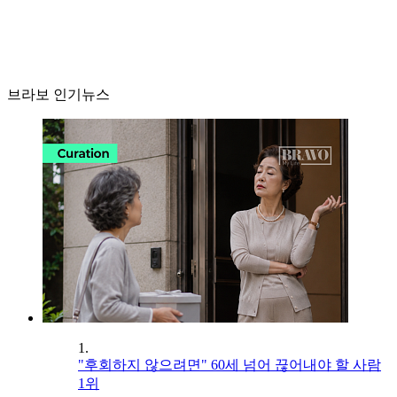
브라보 인기뉴스
1.
"후회하지 않으려면" 60세 넘어 끊어내야 할 사람
1위