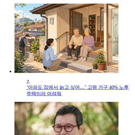
2.
‘아파도 집에서 늙고 싶어…’ 고령 가구 40% 노후
주택이라 어려워