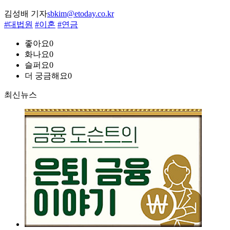
김성배 기자
sbkim@etoday.co.kr
#대법원
#이혼
#연금
좋아요
0
화나요
0
슬퍼요
0
더 궁금해요
0
최신뉴스