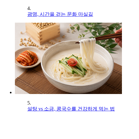
4.
광명, 시간을 걷는 문화 마실길
5.
설탕 vs 소금, 콩국수를 건강하게 먹는 법