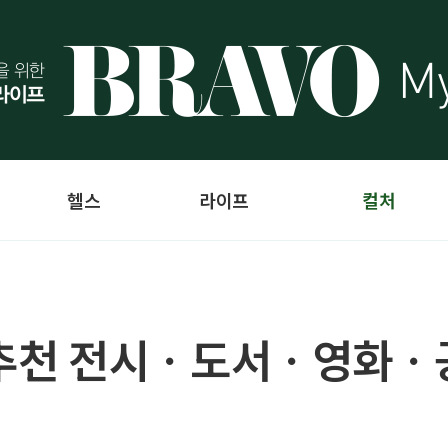
헬스
라이프
컬처
월의 추천 전시ㆍ도서ㆍ영화