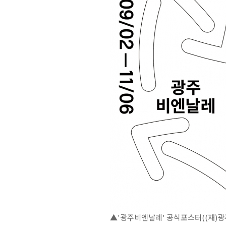
▲'광주비엔날레' 공식포스터((재)광