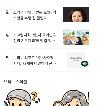
3.
소액 직역연금 받는 노인, 기
초연금 수령 길 열린다
4.
초고령사회 ‘제1차 국가인구
전략 기본계획’에 담길 정책
은
5.
브라보 리포트 1호 ‘사오정
시대, 73세까지 일하기 전략’
발간
브라보 스페셜