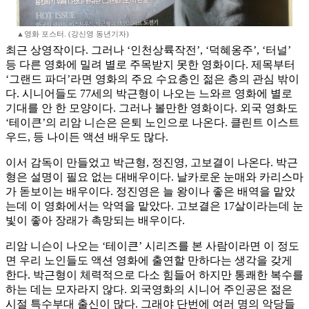
▲영화 포스터. (강신영 동년기자)
최근 상영작이다. 그러나 ‘인천상륙작전’, ‘덕혜옹주’, ‘터널’
등 다른 영화에 밀려 별로 주목받지 못한 영화이다. 제목부터
‘그랜드 파더’라면 영화의 주요 수요층인 젊은 층의 관심 밖이
다. 시니어들도 77세의 박근형이 나오는 느와르 영화에 별로
기대를 안 한 모양이다. 그러나 볼만한 영화이다. 외국 영화도
‘테이큰’의 리암 니슨은 은퇴 노인으로 나온다. 클린트 이스트
우드, 등 나이든 액션 배우도 많다.
이서 감독이 만들었고 박근형, 정진영, 고보결이 나온다. 박근
형은 설명이 필요 없는 대배우이다. 날카로운 눈매와 카리스마
가 돋보이는 배우이다. 정진영은 늘 왕이나 좋은 배역을 맡았
는데 이 영화에서는 악역을 맡았다. 고보결은 17살이라는데 눈
빛이 좋아 장래가 촉망되는 배우이다.
리암 니슨이 나오는 ‘테이큰’ 시리즈를 본 사람이라면 이 정도
면 우리 노인들도 액션 영화에 출연할 만하다는 생각을 갖게
한다. 박근형이 체력적으로 다소 힘들어 하지만 통쾌한 복수를
하는 데는 모자라지 않다. 외국영화의 시니어 주인공은 젊은
시절 특수부대 출신이 많다. 그래야 단번에 여러 명의 악당들