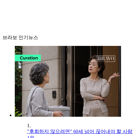
브라보 인기뉴스
1.
"후회하지 않으려면" 60세 넘어 끊어내야 할 사람
1위