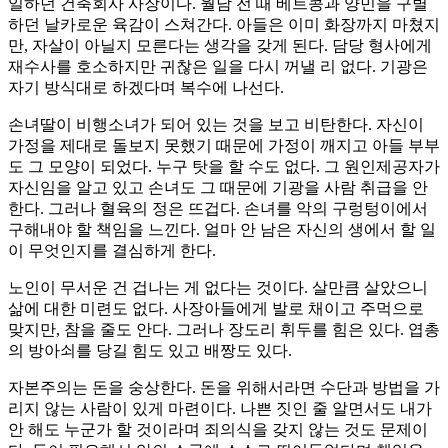
일하던 건축회사 사장이다. 월남 전 때 베트콩과 양민을 구별
하던 날카로운 육감이 스쳐간다. 아들은 이미 화장까지 마쳤지
만, 자살이 아닐지 모른다는 생각을 갖게 된다. 담당 형사에게
재수사를 호소하지만 귀찮은 일을 다시 꺼낼 리 없다. 기광은
자기 방식대로 하겠다며 복수에 나선다.
손녀딸이 비행소녀가 되어 있는 것을 보고 비탄한다. 자신이
가정을 제대로 돌보지 못했기 때문에 가정이 깨지고 아들 부부
도 그 모양이 되었다. 누구 탓을 할 수도 없다. 그 원인제공자가
자신임을 알고 있고 손녀도 그 때문에 기광을 사람 취급을 안
한다. 그러나 혈육의 정은 뜨겁다. 손녀를 악의 구렁텅이에서
구해내야 할 책임을 느낀다. 얼마 안 남은 자신의 생에서 할 일
이 무엇인지를 결심하게 한다.
노인이 무서운 건 겁나는 게 없다는 것이다. 살만큼 살았으니
삶에 대한 미련도 없다. 사장아들에게 발로 채이고 주먹으로
맞지만, 참을 줄도 안다. 그러나 장도리 휘두를 힘은 있다. 엽총
의 방아쇠를 당길 힘도 있고 배짱도 있다.
자본주의는 돈을 숭상한다. 돈을 위해서라면 수단과 방법을 가
리지 않는 사람이 있게 마련이다. 나쁜 짓인 줄 알면서도 내가
안 해도 누군가 할 것이라며 죄의식을 갖지 않는 것도 문제이