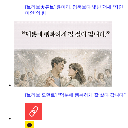
[브라보★튜브] 윤미라, 명품보다 빛난 74세 ‘자연
미인’의 힘
[브라보 모먼트] “덕분에 행복하게 잘 살다 갑니다”