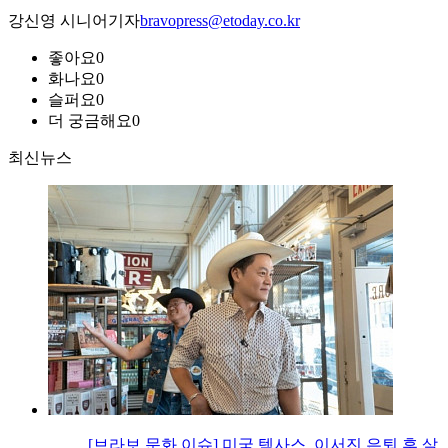
강신영 시니어기자
bravopress@etoday.co.kr
좋아요
0
화나요
0
슬퍼요
0
더 궁금해요
0
최신뉴스
[브라보 문화 이슈] 미국 텍사스, 이서진 은퇴 후 살