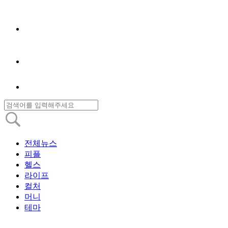
전체뉴스
피플
헬스
라이프
컬처
머니
테마