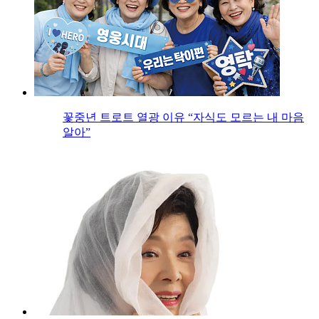
꽃중년 트로트 열광 이유 “자식도 모르는 내 마음
알아”