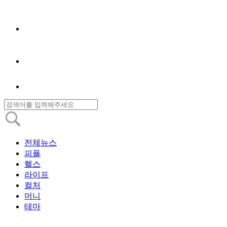
전체뉴스
피플
헬스
라이프
컬처
머니
테마