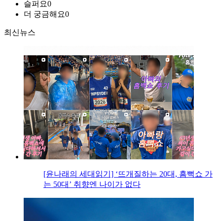
슬퍼요
0
더 궁금해요
0
최신뉴스
[윤나래의 세대읽기] ‘뜨개질하는 20대, 흠뻑쇼 가
는 50대’ 취향엔 나이가 없다