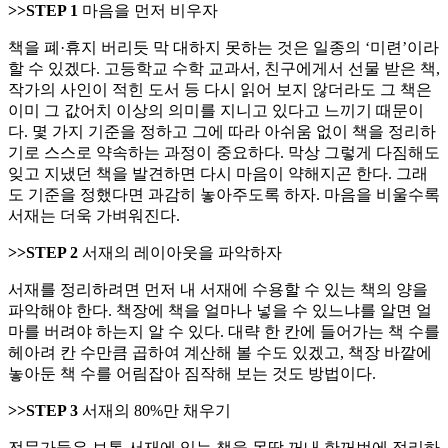
>>STEP 1
마음을 먼저 비우자
책을 폐·휴지 버리듯 막 대하지 못하는 것은 일종의 ‘미련’이라
할 수 있겠다. 고등학교 수학 교과서, 친구에게서 선물 받은 책,
작가의 사인이 적힌 도서 등 다시 읽어 보지 않더라도 그 책은
이미 그 값어치 이상의 의미를 지니고 있다고 느끼기 때문이
다. 몇 가지 기준을 정하고 그에 따라 아쉬움 없이 책을 정리하
기로 스스로 약속하는 과정이 중요하다. 막상 그렇게 다짐해도
잊고 지냈던 책을 발견하면 다시 마음이 약해지곤 한다. 그래
도 기준을 정했다면 과감히 놓아주도록 하자. 마음을 비울수록
서재는 더욱 가벼워진다.
>>STEP 2
서재의 레이아웃을 파악하자
서재를 정리하려면 먼저 내 서재에 수용할 수 있는 책의 양을
파악해야 한다. 책장에 책을 얼마나 넣을 수 있느냐를 알면 얼
마를 버려야 하는지 알 수 있다. 대략 한 칸에 들어가는 책 수를
헤아려 칸 수만큼 곱하여 계산해 볼 수도 있겠고, 책장 바깥에
놓아둔 책 수를 어림잡아 짐작해 보는 것도 방법이다.
>>STEP 3
서재의 80%만 채우기
전문가들은 보통 서재에 있는 책을 몽땅 꺼내 한꺼번에 정리하