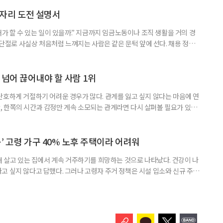
 주목해야 한다. 그동안 사용하지 않고 쌓아둔 ISA 납입한도가 사라질 수 있
개편안이 국회 통과 후 그대로 시행된다면 법 시행 전 본
일자리 도전 설명서
내가 할 수 있는 일이 있을까.” 지금까지 임금노동이나 조직 생활을 거의 경
력 단절로 사실상 처음처럼 느껴지는 사람은 같은 문턱 앞에 선다. 채용 정보를
업무 지시, 동료 관계까지 낯설다. 이들에게 필요한 것은 ‘용기를 내라’는 말
밖에 섞여 있는 ‘첫 취업’, ‘경력 단절’ 생산인구가 줄어드는 상황에서 삶의
가 자원이다. 박경하 한국노인인력개발원 선임연구위
 넘어 끊어내야 할 사람 1위
단호하게 거절하기 어려운 경우가 많다. 관계를 잃고 싶지 않다는 마음에 연
 한쪽의 시간과 감정만 계속 소모되는 관계라면 다시 살펴볼 필요가 있다.
연락하거나, 만날 때마다 자신의 이야기만 늘어놓는 사람은 상대를 동등한
 창구로 대할 수 있다. 걱정을 가장해 자존감을 깎아내리고 도움을 당연하
바꾸는 행동도 건강한 관계와는 거리가 멀다. 믿고 털어놓은 개인사나 약점을
’ 고령 가구 40% 노후 주택이라 어려워
재 살고 있는 집에서 계속 거주하기를 희망하는 것으로 나타났다. 건강이 나
고 싶지 않다고 답했다. 그러나 고령자 주거 정책은 시설 입소와 신규 주택
 시행을 계기로 집수리부터 퇴원 후 임시 거처, 방문 돌봄까지 연결하는 주거
나왔다. 6일 건축공간연구원(AURI)이 발간한 ‘건축과 도시 공간’ 2026년
 고령자 주거-돌봄 협업 체계 구축 방안’ 보고서는 고