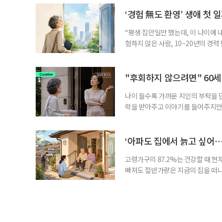
기존 ISA 가입자라면 이번 개편안에
기 때문이다. 지난 3일 발표된 세제
‘경험 無도 환영’ 생애 첫 
“평생 집안일만 했는데, 이 나이에 
험하지 않은 사람, 10~20년의 경
찾고 이력서를 쓰는 일부터 출퇴근, 
보다 부담을 낮춘 진입 경로다. 통계 
경험이 풍부한 고령자는 중요한 국
"후회하지 않으려면" 60세
나이 들수록 가까운 지인의 부탁을 
락을 받아주고 이야기를 들어주지만,
평소에는 무심하다가 필요할 때만 
관계가 아닌 편리한 도움이나 감정의
게 여기며, 거절하는 순간 태도를 
‘아파도 집에서 늙고 싶어…
다
고령가구의 87.2%는 건강할 때 현
빠져도 절반가량은 지금의 집을 떠나
공급에 무게가 실려 있다. 통합돌봄
지원 체계를 구축해야 한다는 제언이 
여름호에 실린 ‘통합돌봄 시행에 따른