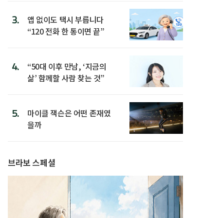
3.
앱 없이도 택시 부릅니다
“120 전화 한 통이면 끝”
4.
“50대 이후 만남, ‘지금의
삶’ 함께할 사람 찾는 것”
5.
마이클 잭슨은 어떤 존재였
을까
브라보 스페셜