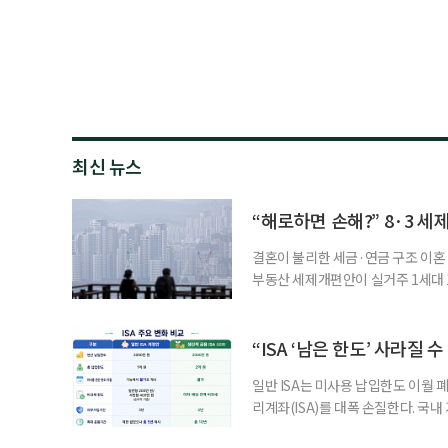
최신 뉴스
“해로하면 손해?” 8·3 세
결혼이 불리한 세금·연금 구조 이혼 
부동산 세제개편안이 실거주 1세대 1
고령 부부에게는 혼인을 유지하는 
세는 개인별로 부과하지만, 1세대 
부가 각자 집 한 채씩을 보유하면 한
“ISA ‘남은 한도’ 사라질 
일반 ISA는 미사용 납입한도 이월 
리계좌(ISA)를 대폭 손질한다. 국
금융 ISA’를 새로 만들고, 일정 