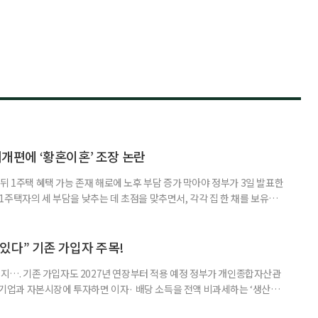
제개편에 ‘황혼이혼’ 조장 논란
뒤 1주택 혜택 가능 존재 해로에 노후 부담 증가 막아야 정부가 3일 발표한
주택자의 세 부담을 낮추는 데 초점을 맞추면서, 각각 집 한 채를 보유한
것보다 이혼이 경제적으로 유리해질 수 있다는 분석이 나온다. 종합부동산
1주택 공제와 세액공제 적용 여부는 부부를 하나의 세대로 묶어 판단한다. 부
 세대가 두 채를 가진 것으로 보지만, 실제 이혼해 주거와 생계를 분
수 있다” 기존 가입자 주목!
폐지…. 기존 가입자도 2027년 연장부터 적용 예정 정부가 개인종합자산관
내 기업과 자본시장에 투자하면 이자· 배당 소득을 전액 비과세하는 ‘생산적
소득 이하 청년에게는 납입액의 10%를 소득공제 해주는 방안도 추진한다. 다만