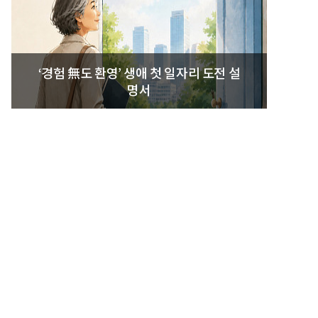
‘경험 無도 환영’ 생애 첫 일자리 도전 설
명서