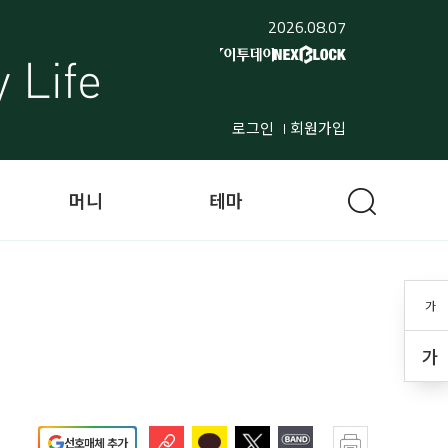
2026.08.07
로그인
회원가입
머니
테마
가
가
선호매체 추가