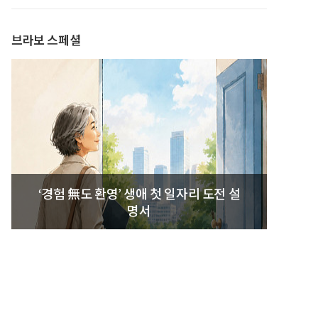
발간
브라보 스페셜
‘경험 無도 환영’ 생애 첫 일자리 도전 설
명서