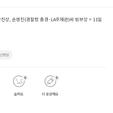
친상, 손영진(경찰청 총경·LA주재관)씨 빙부상 = 11일
5
아산병원
0
0
슬퍼요
더 궁금해요