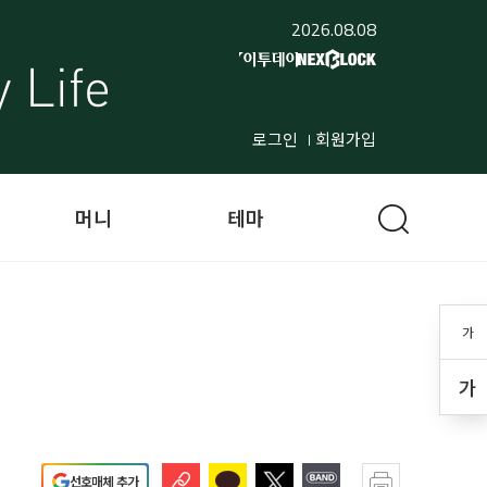
2026.08.08
로그인
회원가입
머니
테마
가
가
선호매체 추가