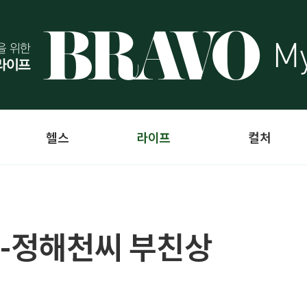
헬스
라이프
컬처
세-정해천씨 부친상