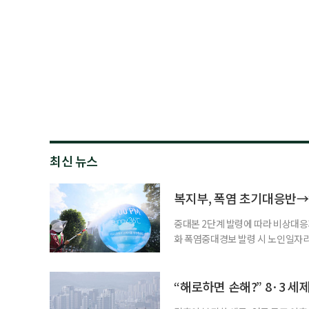
최신 뉴스
복지부, 폭염 초기대응반→
중대본 2단계 발령에 따라 비상대응기
화 폭염중대경보 발령 시 노인일자
초기대응반을 ‘폭염대응 비상대책본부
긴급회의를 열고 폭염대응 비상대책
책본부(중대본) 2단계(심각)가 발
“해로하면 손해?” 8·3 세
운영