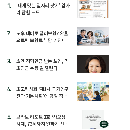
1.
‘내게 맞는 일자리 찾기’ 일자
리 탐험 노트
2.
노후 대비로 달러보험? 환율
오르면 보험료 부담 커진다
3.
소액 직역연금 받는 노인, 기
초연금 수령 길 열린다
4.
초고령사회 ‘제1차 국가인구
전략 기본계획’에 담길 정책
은
5.
브라보 리포트 1호 ‘사오정
시대, 73세까지 일하기 전략’