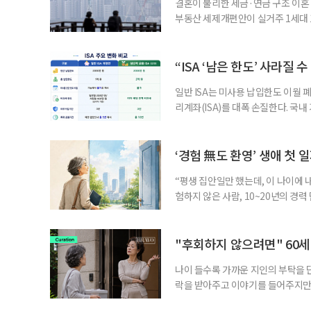
결혼이 불리한 세금·연금 구조 이혼 
부동산 세제개편안이 실거주 1세대 1
고령 부부에게는 혼인을 유지하는 
세는 개인별로 부과하지만, 1세대 
부가 각자 집 한 채씩을 보유하면 한
“ISA ‘남은 한도’ 사라질 
일반 ISA는 미사용 납입한도 이월 
리계좌(ISA)를 대폭 손질한다. 국
금융 ISA’를 새로 만들고, 일정 
기존 ISA 가입자라면 이번 개편안에
기 때문이다. 지난 3일 발표된 세제
‘경험 無도 환영’ 생애 첫 
“평생 집안일만 했는데, 이 나이에 
험하지 않은 사람, 10~20년의 경
찾고 이력서를 쓰는 일부터 출퇴근, 
보다 부담을 낮춘 진입 경로다. 통계 
경험이 풍부한 고령자는 중요한 국
"후회하지 않으려면" 60세
나이 들수록 가까운 지인의 부탁을 
락을 받아주고 이야기를 들어주지만,
평소에는 무심하다가 필요할 때만 