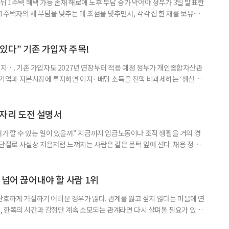
뒤 1주택 혜택 가능 존재 해로에 노후 부담 증가 막아야 정부가 3일 발표한
주택자의 세 부담을 낮추는 데 초점을 맞추면서, 각각 집 한 채를 보유한
것보다 이혼이 경제적으로 유리해질 수 있다는 분석이 나온다. 종합부동산
1주택 공제와 세액공제 적용 여부는 부부를 하나의 세대로 묶어 판단한다. 부
 세대가 두 채를 가진 것으로 보지만, 실제 이혼해 주거와 생계를 분
수 있다” 기존 가입자 주목!
폐지…. 기존 가입자도 2027년 연장부터 적용 예정 정부가 개인종합자산관
내 기업과 자본시장에 투자하면 이자· 배당 소득을 전액 비과세하는 ‘생산적
소득 이하 청년에게는 납입액의 10%를 소득공제 해주는 방안도 추진한다. 다만
 주목해야 한다. 그동안 사용하지 않고 쌓아둔 ISA 납입한도가 사라질 수 있
개편안이 국회 통과 후 그대로 시행된다면 법 시행 전 본
일자리 도전 설명서
내가 할 수 있는 일이 있을까.” 지금까지 임금노동이나 조직 생활을 거의 경
력 단절로 사실상 처음처럼 느껴지는 사람은 같은 문턱 앞에 선다. 채용 정보를
업무 지시, 동료 관계까지 낯설다. 이들에게 필요한 것은 ‘용기를 내라’는 말
밖에 섞여 있는 ‘첫 취업’, ‘경력 단절’ 생산인구가 줄어드는 상황에서 삶의
가 자원이다. 박경하 한국노인인력개발원 선임연구위
 넘어 끊어내야 할 사람 1위
단호하게 거절하기 어려운 경우가 많다. 관계를 잃고 싶지 않다는 마음에 연
 한쪽의 시간과 감정만 계속 소모되는 관계라면 다시 살펴볼 필요가 있다.
연락하거나, 만날 때마다 자신의 이야기만 늘어놓는 사람은 상대를 동등한