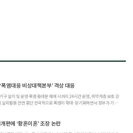
‘폭염대응 비상대책본부’ 격상 대응
구 설치 및 운영 폭염 중대본 해제 시까지 24시간 운영, 취약계층 보호 강
리 실외활동 전면 중단 전국적으로 폭염이 확대·장기화하면서 정부가 기존
’로 격상했다. 7일 보건복지부에 따르면 정은경 장관 주재로 폭염 대응
본부를 구성·운영하기로 했다. 이번 조치는 지난 2일 폭염 중앙재난안전대
령된 이후에도 폭염이 전국적으로 확대되고 장기화한 데 따른 것이다. 기존에
제개편에 ‘황혼이혼’ 조장 논란