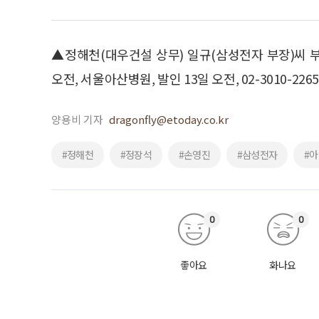
▲정해천(대우건설 상무) 일규(삼성전자 부장)씨 부
오전, 서울아산병원, 발인 13일 오전, 02-3010-226
양용비 기자
dragonfly@etoday.co.kr
#정해천
#정장석
#손영진
#삼성전자
#
0
0
좋아요
화나요