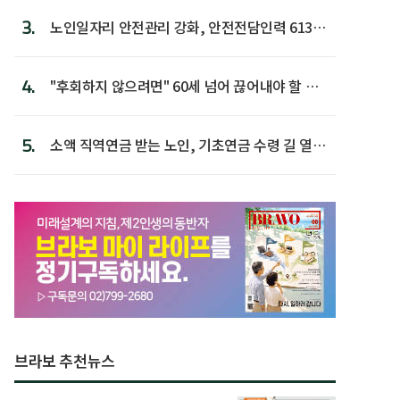
3.
노인일자리 안전관리 강화, 안전전담인력 613명
첫 배치
4.
"후회하지 않으려면" 60세 넘어 끊어내야 할 사
람 1위
5.
소액 직역연금 받는 노인, 기초연금 수령 길 열린
다
브라보 추천뉴스