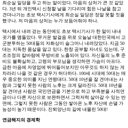
최순실 일당을 두고 하는 말이었다. 마음의 상처가 큰 것 같았
다. 3년 뒤 개인택시 신청할 날을 기다리며 힘든 나날을 참고
견뎌나가는 초보 택시기사에게 최순실 일당은 정말 못할 짓을
했구나. 저 마음의 상처는 누가 보듬어줘야 하나.
택시에서 내려 걷는 동안에도 초보 택시기사가 한 말이 내내
귓가를 맴돌았다. 무거운 발걸음 위로 오늘날 대한민국에서 고
군분투하는 50대들의 자화상이 슬그머니 내려앉았다. 지금 50
대는 지독한 몸살을 앓고 있다. 한창 공부할 자녀도 있는데, 구
조조정의 칼바람에 무방비로 노출되어 있다. 자신들의 노후 준
비도 불확실하고, 고령의 부모님을 생각하면 가슴이 아프다.
급한 마음에 자영업에 뛰어들어보지만 아무것도 하지 않는 게
차라리 나을 것 같은 경우가 허다하다. 100세 시대에 50대는 매
우 중요한 의미를 지닌 연령대다. 50대 10년을 잘 견뎌내는 사
람과 그렇지 못한 사람의 노후는 크게 달라진다. 50대 10년을
잘 견뎌낸 사람은 국민연금을 기본으로 하고 부족분을 사적연
금이나 다른 자산으로 보완하면서 그럭저럭 살아갈 수 있는 반
면에, 그렇지 못한 사람은 그동안 쌓아온 노후 자산에 손댈 가
능성이 높기 때문이다. 진퇴양난의 길에 내몰린 50대!
연금해지의 경제학