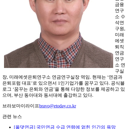
금융
연구
소 수
석연
구원,
미래
에셋
퇴직
연금
연구
소 연
구실
장, 미래에셋은퇴연구소 연금연구실장 역임. 현재는 ‘연금과
은퇴포럼 대표’로 있으면서 1인기업가를 꿈꾸고 있다. 공식블
로그 ‘꿈꾸는 은퇴와 연금’을 통해 다양한 정보를 제공하고 있
으며, 부산 동아대와 동서대에 출강하고 있다.
브라보마이라이프
bravo@etoday.co.kr
관련 뉴스
[올댓연금] 국민연금 수급 연령에 얽힌 인간의 욕망