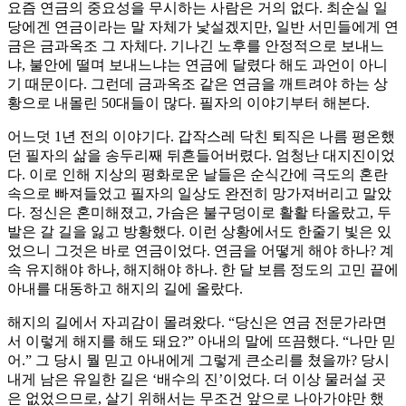
요즘 연금의 중요성을 무시하는 사람은 거의 없다. 최순실 일
당에겐 연금이라는 말 자체가 낯설겠지만, 일반 서민들에게 연
금은 금과옥조 그 자체다. 기나긴 노후를 안정적으로 보내느
냐, 불안에 떨며 보내느냐는 연금에 달렸다 해도 과언이 아니
기 때문이다. 그런데 금과옥조 같은 연금을 깨트려야 하는 상
황으로 내몰린 50대들이 많다. 필자의 이야기부터 해본다.
어느덧 1년 전의 이야기다. 갑작스레 닥친 퇴직은 나름 평온했
던 필자의 삶을 송두리째 뒤흔들어버렸다. 엄청난 대지진이었
다. 이로 인해 지상의 평화로운 날들은 순식간에 극도의 혼란
속으로 빠져들었고 필자의 일상도 완전히 망가져버리고 말았
다. 정신은 혼미해졌고, 가슴은 불구덩이로 활활 타올랐고, 두
발은 갈 길을 잃고 방황했다. 이런 상황에서도 한줄기 빛은 있
었으니 그것은 바로 연금이었다. 연금을 어떻게 해야 하나? 계
속 유지해야 하나, 해지해야 하나. 한 달 보름 정도의 고민 끝에
아내를 대동하고 해지의 길에 올랐다.
해지의 길에서 자괴감이 몰려왔다. “당신은 연금 전문가라면
서 이렇게 해지를 해도 돼요?” 아내의 말에 뜨끔했다. “나만 믿
어.” 그 당시 뭘 믿고 아내에게 그렇게 큰소리를 쳤을까? 당시
내게 남은 유일한 길은 ‘배수의 진’이었다. 더 이상 물러설 곳
은 없었으므로, 살기 위해서는 무조건 앞으로 나아가야만 했