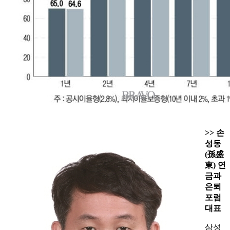
>> 손
성동
(孫盛
東) 연
금과
은퇴
포럼
대표
삼성