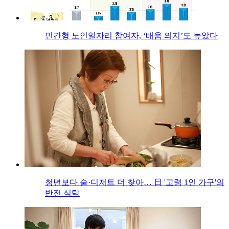
민간형 노인일자리 참여자, ‘배움 의지’도 높았다
청년보다 술·디저트 더 찾아… 日 '고령 1인 가구'의
반전 식탁