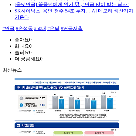
[올댓연금] 꽃중년에게 인기 男 , ‘연금 많이 받는 남자’
SK하이닉스, 용인·청주 54조 투자… AI 메모리 생산기지
키운다
#연금
#손성동
#50대
#은퇴
#연금저축
좋아요
0
화나요
0
슬퍼요
0
더 궁금해요
0
최신뉴스