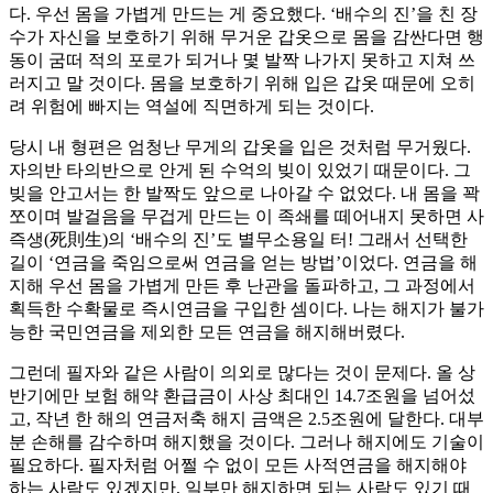
다. 우선 몸을 가볍게 만드는 게 중요했다. ‘배수의 진’을 친 장
수가 자신을 보호하기 위해 무거운 갑옷으로 몸을 감싼다면 행
동이 굼떠 적의 포로가 되거나 몇 발짝 나가지 못하고 지쳐 쓰
러지고 말 것이다. 몸을 보호하기 위해 입은 갑옷 때문에 오히
려 위험에 빠지는 역설에 직면하게 되는 것이다.
당시 내 형편은 엄청난 무게의 갑옷을 입은 것처럼 무거웠다.
자의반 타의반으로 안게 된 수억의 빚이 있었기 때문이다. 그
빚을 안고서는 한 발짝도 앞으로 나아갈 수 없었다. 내 몸을 꽉
쪼이며 발걸음을 무겁게 만드는 이 족쇄를 떼어내지 못하면 사
즉생(死則生)의 ‘배수의 진’도 별무소용일 터! 그래서 선택한
길이 ‘연금을 죽임으로써 연금을 얻는 방법’이었다. 연금을 해
지해 우선 몸을 가볍게 만든 후 난관을 돌파하고, 그 과정에서
획득한 수확물로 즉시연금을 구입한 셈이다. 나는 해지가 불가
능한 국민연금을 제외한 모든 연금을 해지해버렸다.
그런데 필자와 같은 사람이 의외로 많다는 것이 문제다. 올 상
반기에만 보험 해약 환급금이 사상 최대인 14.7조원을 넘어섰
고, 작년 한 해의 연금저축 해지 금액은 2.5조원에 달한다. 대부
분 손해를 감수하며 해지했을 것이다. 그러나 해지에도 기술이
필요하다. 필자처럼 어쩔 수 없이 모든 사적연금을 해지해야
하는 사람도 있겠지만, 일부만 해지하면 되는 사람도 있기 때