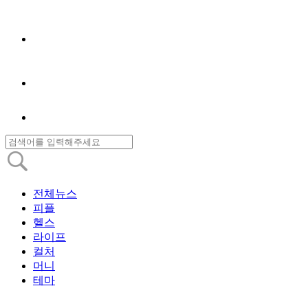
전체뉴스
피플
헬스
라이프
컬처
머니
테마