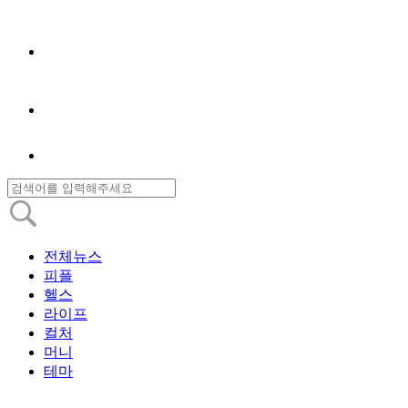
전체뉴스
피플
헬스
라이프
컬처
머니
테마