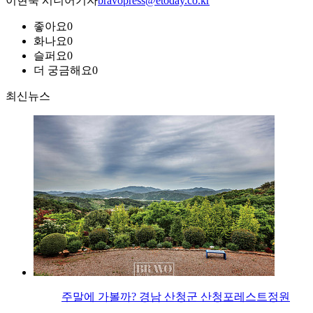
이현숙 시니어기자
bravopress@etoday.co.kr
좋아요
0
화나요
0
슬퍼요
0
더 궁금해요
0
최신뉴스
주말에 가볼까? 경남 산청군 산청포레스트정원