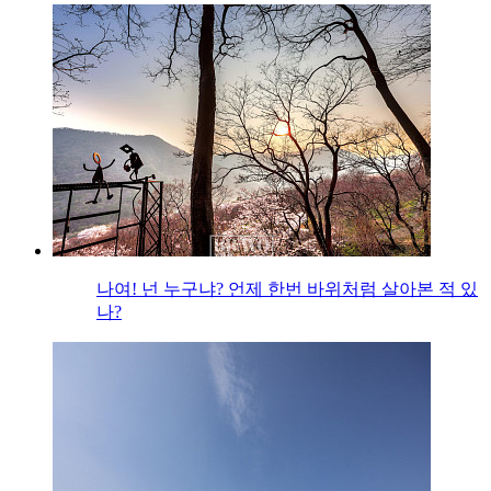
나여! 넌 누구냐? 언제 한번 바위처럼 살아본 적 있
나?