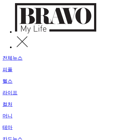
전체뉴스
피플
헬스
라이프
컬처
머니
테마
카드뉴스