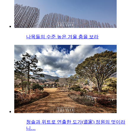
나목들의 수준 높은 겨울 춤을 보라
청솔과 위트로 연출한 도가(道家) 정원의 멋이라
니…