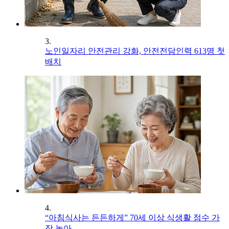
3.
노인일자리 안전관리 강화, 안전전담인력 613명 첫
배치
4.
“아침식사는 든든하게” 70세 이상 식생활 점수 가
장 높아