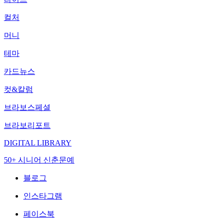
컬처
머니
테마
카드뉴스
컷&칼럼
브라보스페셜
브라보리포트
DIGITAL LIBRARY
50+ 시니어 신춘문예
블로그
인스타그램
페이스북