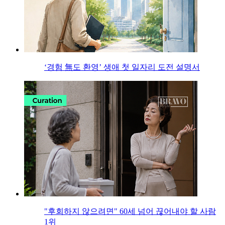
‘경험 無도 환영’ 생애 첫 일자리 도전 설명서
"후회하지 않으려면" 60세 넘어 끊어내야 할 사람
1위