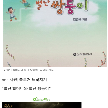
▲'별난 할머니와 별난 쌍둥이', 김영옥 지음
글ㆍ사진| 블로거 느꽃지기
“별난 할머니와 별난 쌍둥이”