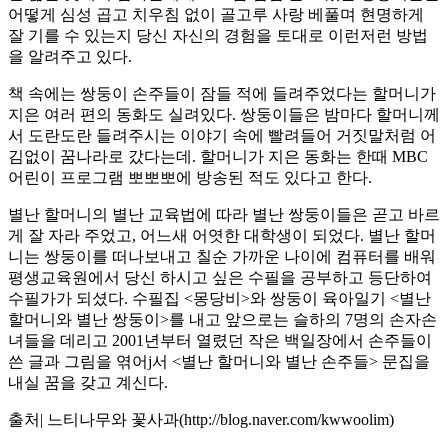
어떻게 심성 곱고 치우침 없이 골고루 사랑 베풀며 현명하게
잘 기를 수 있는지 당신 자신의 경험을 토대로 이런저런 방법
을 알려주고 있다.
책 속에는 쌍둥이 손주들이 잠들 적에 들려주었다는 할머니가
지은 여러 편의 동화도 실려있다. 쌍둥이들은 밤마다 할머니께
서 도란도란 들려주시는 이야기 속에 빨려들어 거짓말처럼 어
김없이 꿈나라로 갔다는데. 할머니가 지은 동화는 한때 MBC
어린이 프로그램 뽀뽀뽀에 방송된 적도 있다고 한다.
별난 할머니의 별난 교육법에 따라 별난 쌍둥이들은 곧고 바르
게 잘 자라 주었고, 어느새 어엿한 대학생이 되었다. 별난 할머
니는 쌍둥이를 떠나보내고 칠순 가까운 나이에 컴퓨터를 배워
평생교육원에서 당신 하시고 싶은 수필을 공부하고 등단하여
수필가가 되셨다. 수필집 <몽당비>와 쌍둥이 육아일기 <별난
할머니와 별난 쌍둥이>를 내고 앞으로는 슬하의 7명의 손자손
녀들을 데리고 2001년부터 열렸던 작은 백일장에서 손주들이
쓴 글과 그림을 엮어j서 <별난 할머니와 별난 손주들> 문집을
내실 꿈을 갖고 계신다.
출처| 느티나무와 꽃사과(http://blog.naver.com/kwwoolim)