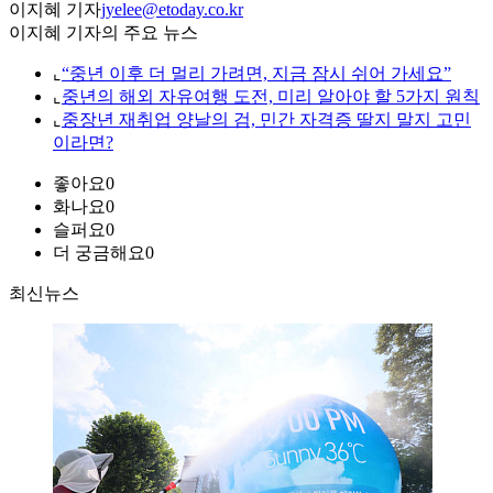
이지혜 기자
jyelee@etoday.co.kr
이지혜 기자의 주요 뉴스
⌞
“중년 이후 더 멀리 가려면, 지금 잠시 쉬어 가세요”
⌞
중년의 해외 자유여행 도전, 미리 알아야 할 5가지 원칙
⌞
중장년 재취업 양날의 검, 민간 자격증 딸지 말지 고민
이라면?
좋아요
0
화나요
0
슬퍼요
0
더 궁금해요
0
최신뉴스