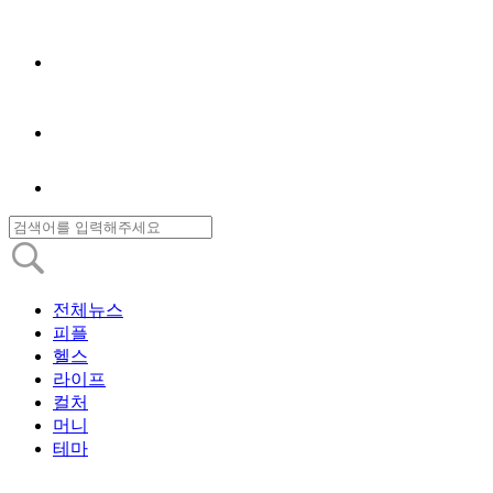
전체뉴스
피플
헬스
라이프
컬처
머니
테마