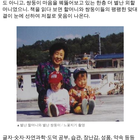
도 아니고, 쌍둥이 마음을 꿰뚫어보고 있는 한층 더 별난 외할
머니였으니. 책을 읽다 보면 할머니와 쌍둥이들의 팽팽한 맞대
결이 눈에 선하여 저절로 웃음이 나온다.
▲별난 할머니와 별난 쌍둥이 / 느꽃지기 촬영
글자·숫자·자연과학·도덕 공부, 습관, 장난감, 성품, 약속 등등