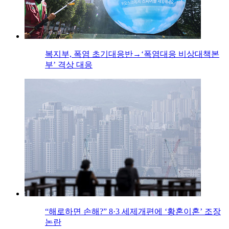
복지부, 폭염 초기대응반→‘폭염대응 비상대책본
부’ 격상 대응
“해로하면 손해?” 8·3 세제개편에 ‘황혼이혼’ 조장
논란