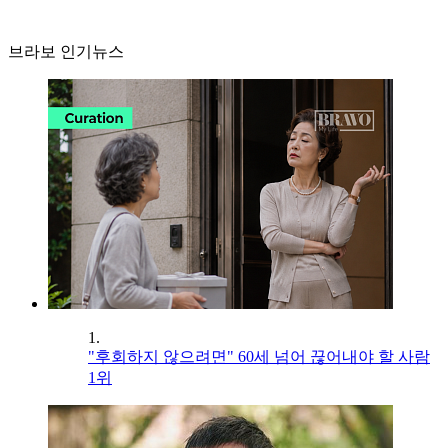
브라보 인기뉴스
1.
"후회하지 않으려면" 60세 넘어 끊어내야 할 사람
1위