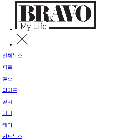
전체뉴스
피플
헬스
라이프
컬처
머니
테마
카드뉴스