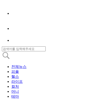
전체뉴스
피플
헬스
라이프
컬처
머니
테마