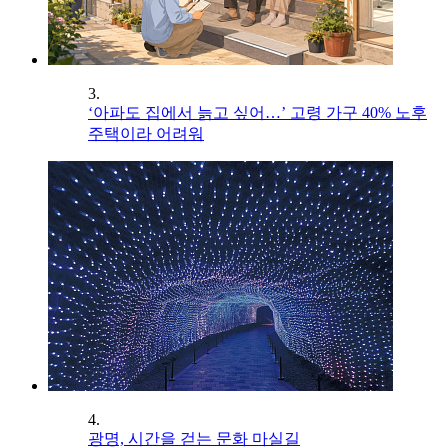
3.
‘아파도 집에서 늙고 싶어…’ 고령 가구 40% 노후
주택이라 어려워
4.
광명, 시간을 걷는 문화 마실길