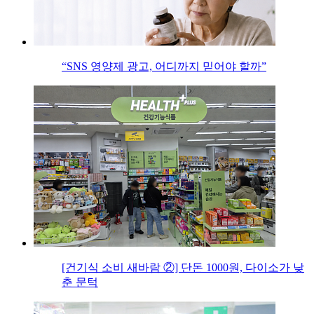
“SNS 영양제 광고, 어디까지 믿어야 할까”
[건기식 소비 새바람 ②] 단돈 1000원, 다이소가 낮
춘 문턱