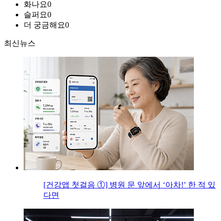
화나요
0
슬퍼요
0
더 궁금해요
0
최신뉴스
[건강앱 첫걸음 ①] 병원 문 앞에서 ‘아차!’ 한 적 있
다면