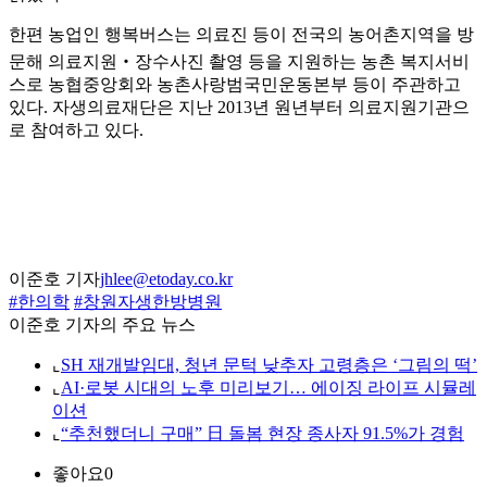
한편 농업인 행복버스는 의료진 등이 전국의 농어촌지역을 방
문해 의료지원‧장수사진 촬영 등을 지원하는 농촌 복지서비
스로 농협중앙회와 농촌사랑범국민운동본부 등이 주관하고
있다. 자생의료재단은 지난 2013년 원년부터 의료지원기관으
로 참여하고 있다.
이준호 기자
jhlee@etoday.co.kr
#한의학
#창원자생한방병원
이준호 기자의 주요 뉴스
⌞
SH 재개발임대, 청년 문턱 낮추자 고령층은 ‘그림의 떡’
⌞
AI·로봇 시대의 노후 미리보기… 에이징 라이프 시뮬레
이션
⌞
“추천했더니 구매” 日 돌봄 현장 종사자 91.5%가 경험
좋아요
0