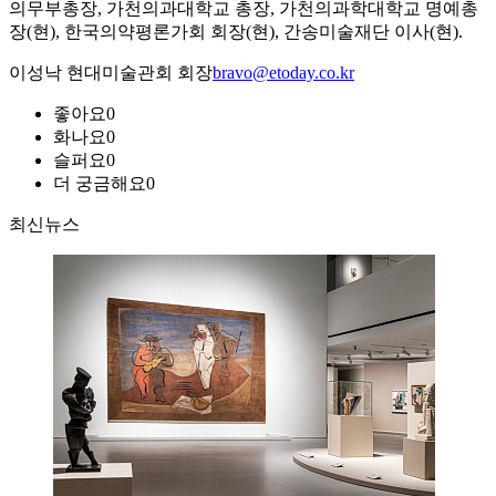
의무부총장, 가천의과대학교 총장, 가천의과학대학교 명예총
장(현), 한국의약평론가회 회장(현), 간송미술재단 이사(현).
이성낙 현대미술관회 회장
bravo@etoday.co.kr
좋아요
0
화나요
0
슬퍼요
0
더 궁금해요
0
최신뉴스