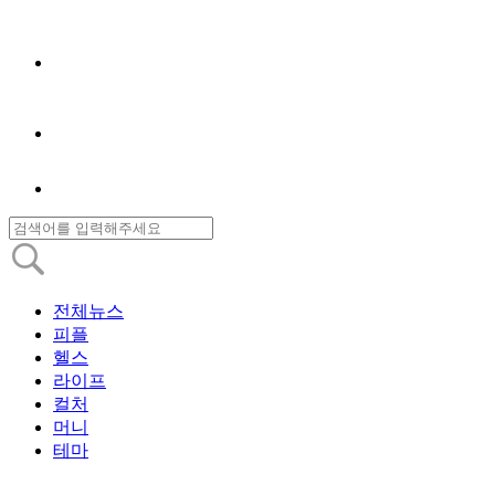
전체뉴스
피플
헬스
라이프
컬처
머니
테마