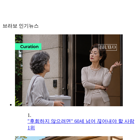
브라보 인기뉴스
1.
"후회하지 않으려면" 60세 넘어 끊어내야 할 사람
1위