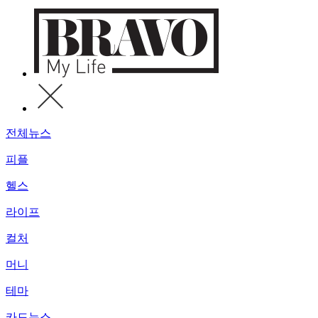
전체뉴스
피플
헬스
라이프
컬처
머니
테마
카드뉴스