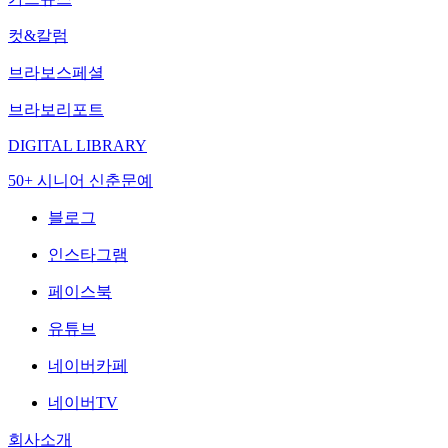
컷&칼럼
브라보스페셜
브라보리포트
DIGITAL LIBRARY
50+ 시니어 신춘문예
블로그
인스타그램
페이스북
유튜브
네이버카페
네이버TV
회사소개