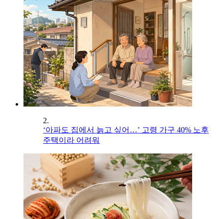
2.
‘아파도 집에서 늙고 싶어…’ 고령 가구 40% 노후
주택이라 어려워