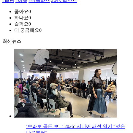
#패션
#여행
#선글라스
#버킷리스트
좋아요
0
화나요
0
슬퍼요
0
더 궁금해요
0
최신뉴스
‘브라보 골든 보그 2026’ 시니어 패션 열기 “멋은
나로부터”