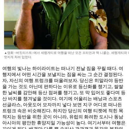
▲영화 <버킷리스트>에서 세렝게티로 여행을 떠난 모건 프리먼과 잭 니콜슨. 세렝게티와
멋지게 차려 입었다.
여행의 빛나는 하이라이트는 떠나기 전날 짐을 꾸릴 때다. 여
행지에서 어떤 시간을 보낼지는 짐을 싸는 그 순간 결정된다.
자, 자신의 여행 트렁크를 떠올려보자. 당신은 히말라야 등반
을 가는 것도 아닌데 편하다는 이유로 등산화를 챙기고, 쌀쌀
한 날씨를 감안해 등산 점퍼를 챙기고, 또 막 입어도 좋다며 등
산 바지를 챙겨넣을 것이다. 여기에 어울리는 배낭과 스포츠
선글라스, 아웃도어 모자까지 넣다 보면 지구 어디로 떠나든
트렁크 속은 비슷해진다. 하지만 당신의 여행 티켓에 적힌 목
적지는 등반을 위한 곳이 아니라, 유럽의 화려한 도시나 동남
아시아의 평안한 휴양지일 가능성이 높다. 여기서부터 여행은
꼬이게 된다. 배경만 다를 뿐 속리산 관광객과 똑같은 복장의