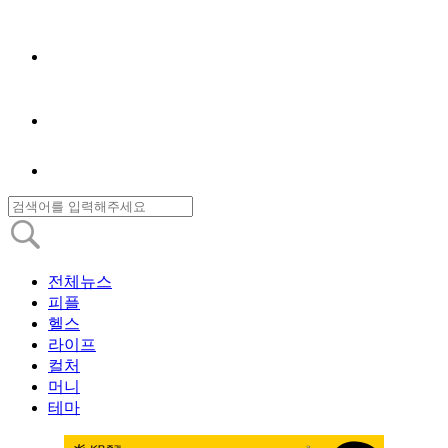
전체뉴스
피플
헬스
라이프
컬처
머니
테마