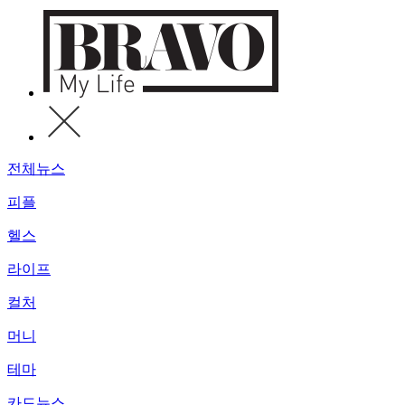
전체뉴스
피플
헬스
라이프
컬처
머니
테마
카드뉴스