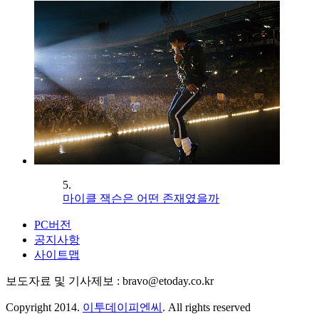
5.
마이클 잭슨은 어떤 존재였을까
PC버전
공지사항
사이트맵
보도자료 및 기사제보 : bravo@etoday.co.kr
Copyright 2014.
이투데이피엔씨
. All rights reserved