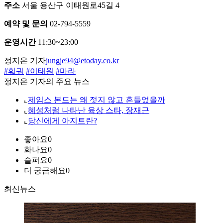
주소
서울 용산구 이태원로45길 4
예약 및 문의
02-794-5559
운영시간
11:30~23:00
정지은 기자
jungje94@etoday.co.kr
#훠궈
#이태원
#마라
정지은 기자의 주요 뉴스
⌞
제임스 본드는 왜 젓지 않고 흔들었을까
⌞
혜성처럼 나타난 육상 스타, 장재근
⌞
당신에게 아지트란?
좋아요
0
화나요
0
슬퍼요
0
더 궁금해요
0
최신뉴스