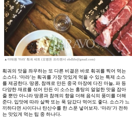
▲이태원 '마라' 훠궈 세트 (오병돈 프리랜서 obdlife@gmail.com)
훠궈의 맛을 좌우하는 또 다른 비결은 바로 훠궈를 찍어 먹는
소스다. ‘마라’는 훠궈를 가장 맛있게 먹을 수 있는 특제 소스
를 제공한다. 땅콩, 참깨로 만든 중국 마장에 다진 마늘, 파 등
다양한 재료를 섞어 만든 이 소스는 홍탕의 얼얼한 맛을 잡아
줄 뿐만 아니라 땅콩과 참깨의 향을 더해 음식의 풍미를 더해
준다. 입맛에 따라 살짝 또는 푹 담갔다 먹어도 좋다. 소스가 느
끼하다면 사이다나 탄산수를 한 스푼 넣어보자. ‘마라’가 전하
는 맛있게 먹는 팁 중 하나다.