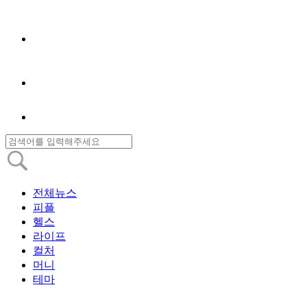
전체뉴스
피플
헬스
라이프
컬처
머니
테마