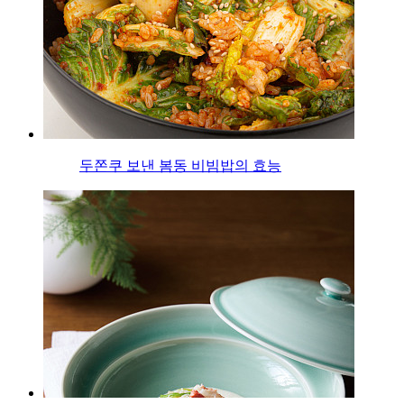
두쫀쿠 보낸 봄동 비빔밥의 효능