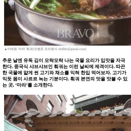
▲이태원 '마라' 훠궈(오병돈 프리랜서 obdlife@gmail.com)
추운 날엔 유독 김이 모락모락 나는 국물 요리가 입맛을 자극
한다. 중국식 샤브샤브인 훠궈는 이런 날씨에 제격이다. 따끈
한 국물에 얇게 썬 고기와 채소를 익혀 한입 먹어보자. 고기가
익듯 몸이 사르르 녹는 기분이다. 훠궈 본연의 맛을 맛볼 수 있
는 곳, ‘마라’를 소개한다.