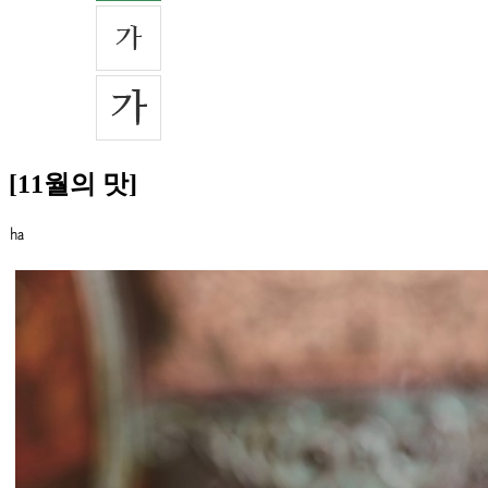
[11월의 맛]
㏊