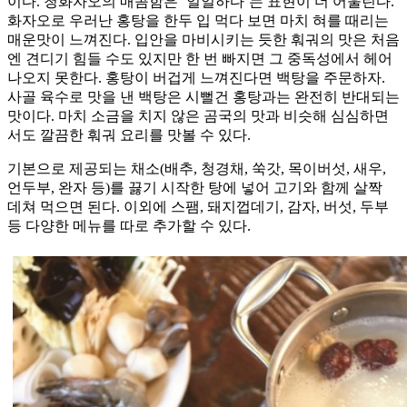
이다. 청화자오의 매콤함은 ‘얼얼하다’는 표현이 더 어울린다.
화자오로 우러난 홍탕을 한두 입 먹다 보면 마치 혀를 때리는
매운맛이 느껴진다. 입안을 마비시키는 듯한 훠궈의 맛은 처음
엔 견디기 힘들 수도 있지만 한 번 빠지면 그 중독성에서 헤어
나오지 못한다. 홍탕이 버겁게 느껴진다면 백탕을 주문하자.
사골 육수로 맛을 낸 백탕은 시뻘건 홍탕과는 완전히 반대되는
맛이다. 마치 소금을 치지 않은 곰국의 맛과 비슷해 심심하면
서도 깔끔한 훠궈 요리를 맛볼 수 있다.
기본으로 제공되는 채소(배추, 청경채, 쑥갓, 목이버섯, 새우,
언두부, 완자 등)를 끓기 시작한 탕에 넣어 고기와 함께 살짝
데쳐 먹으면 된다. 이외에 스팸, 돼지껍데기, 감자, 버섯, 두부
등 다양한 메뉴를 따로 추가할 수 있다.