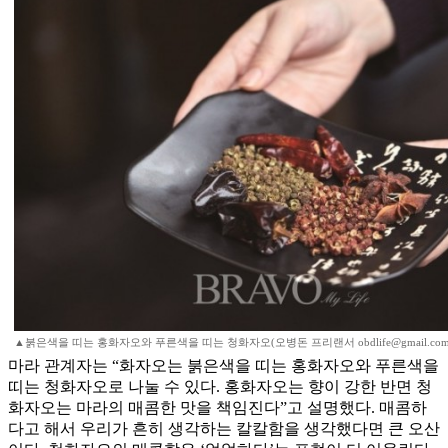
▲붉은색을 띠는 홍화자오와 푸른색을 띠는 청화자오(오병돈 프리랜서 obdlife@gmail.com
마라 관계자는 “화자오는 붉은색을 띠는 홍화자오와 푸른색을
띠는 청화자오로 나눌 수 있다. 홍화자오는 향이 강한 반면 청
화자오는 마라의 매콤한 맛을 책임진다”고 설명했다. 매콤하
다고 해서 우리가 흔히 생각하는 칼칼함을 생각했다면 큰 오산