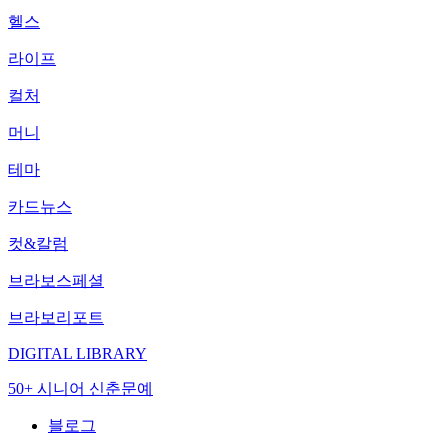
헬스
라이프
컬처
머니
테마
카드뉴스
컷&칼럼
브라보스페셜
브라보리포트
DIGITAL LIBRARY
50+ 시니어 신춘문예
블로그