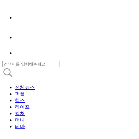
전체뉴스
피플
헬스
라이프
컬처
머니
테마