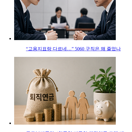
“고용지표랑 다르네…” 5060 구직은 왜 줄었나