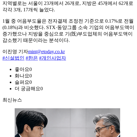
지역별로는 서울이 23개에서 26개로, 지방은 45개에서 62개로
각각 3개, 17개씩 늘었다.
1월 중 어음부도율은 전자결제 조정전 기준으로 0.17%로 전월
(0.18%)과 비슷했다. STX·동양그룹 소속 기업의 어음부도액이
증가했으나 지방을 중심으로 기(旣)부도업체의 어음부도액이
감소했기 때문이라는 분석이다.
이진영 기자
mint@etoday.co.kr
#신설법인
#한은
#개인사업자
좋아요
0
화나요
0
슬퍼요
0
더 궁금해요
0
최신뉴스