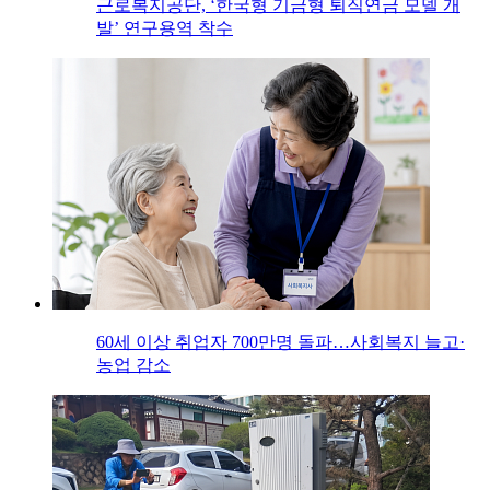
근로복지공단, ‘한국형 기금형 퇴직연금 모델 개
발’ 연구용역 착수
60세 이상 취업자 700만명 돌파…사회복지 늘고·
농업 감소