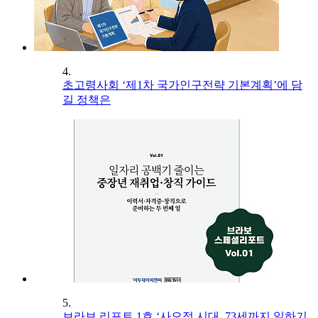
4.
초고령사회 ‘제1차 국가인구전략 기본계획’에 담
길 정책은
5.
브라보 리포트 1호 ‘사오정 시대, 73세까지 일하기