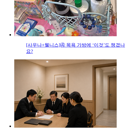
[사우나+웰니스]④ 목욕 가방에 ‘이것’도 챙겼나
요?