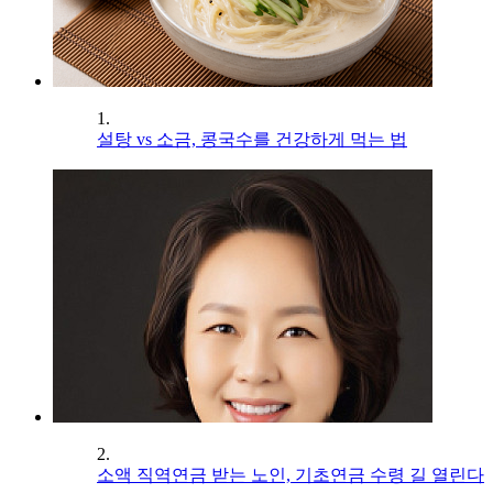
1.
설탕 vs 소금, 콩국수를 건강하게 먹는 법
2.
소액 직역연금 받는 노인, 기초연금 수령 길 열린다