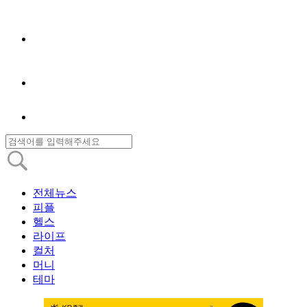
전체뉴스
피플
헬스
라이프
컬처
머니
테마