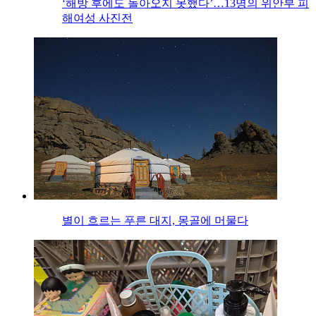
‘해방 후에도 돌아오지 못했다’…13명의 위안부 피
해여성 사진전
별이 흐르는 푸른 대지, 몽골에 머물다