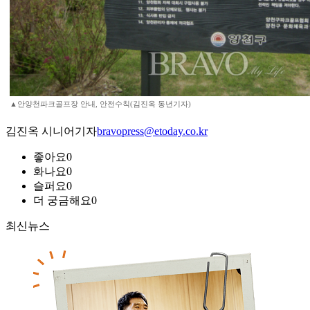
▲안양천파크골프장 안내, 안전수칙(김진옥 동년기자)
김진옥 시니어기자
bravopress@etoday.co.kr
좋아요
0
화나요
0
슬퍼요
0
더 궁금해요
0
최신뉴스