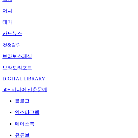
머니
테마
카드뉴스
컷&칼럼
브라보스페셜
브라보리포트
DIGITAL LIBRARY
50+ 시니어 신춘문예
블로그
인스타그램
페이스북
유튜브