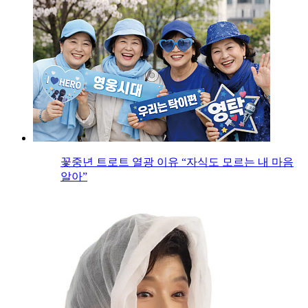
꽃중년 트로트 열광 이유 “자식도 모르는 내 마음
알아”