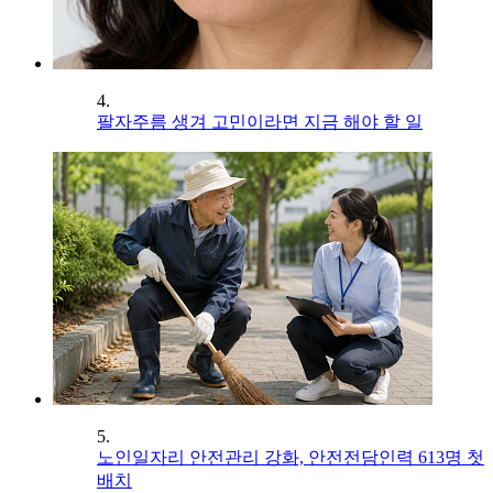
4.
팔자주름 생겨 고민이라면 지금 해야 할 일
5.
노인일자리 안전관리 강화, 안전전담인력 613명 첫
배치