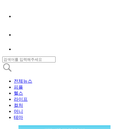
전체뉴스
피플
헬스
라이프
컬처
머니
테마