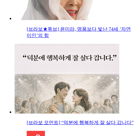
[브라보★튜브] 윤미라, 명품보다 빛난 74세 ‘자연
미인’의 힘
[브라보 모먼트] “덕분에 행복하게 잘 살다 갑니다”