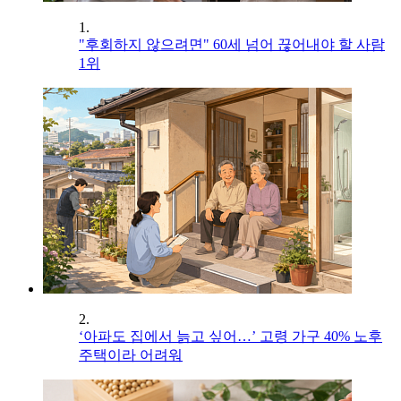
1.
"후회하지 않으려면" 60세 넘어 끊어내야 할 사람
1위
2.
‘아파도 집에서 늙고 싶어…’ 고령 가구 40% 노후
주택이라 어려워