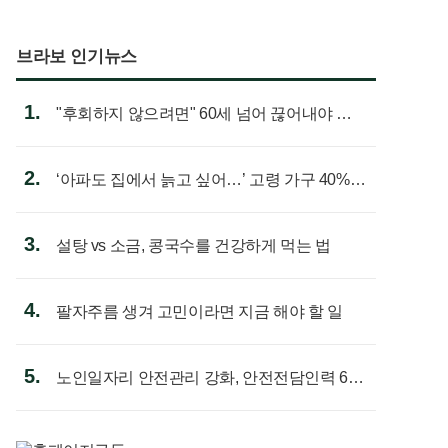
브라보 인기뉴스
1.
"후회하지 않으려면" 60세 넘어 끊어내야 할
사람 1위
2.
‘아파도 집에서 늙고 싶어…’ 고령 가구 40%
노후 주택이라 어...
3.
설탕 vs 소금, 콩국수를 건강하게 먹는 법
4.
팔자주름 생겨 고민이라면 지금 해야 할 일
5.
노인일자리 안전관리 강화, 안전전담인력 613
명 첫 배치