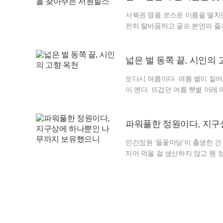
의 여정으로 연결했다. 첫날에는
서북권 명품 코스로 이름을 떨치던
전히 탈바꿈하고 골프 본연의 즐
‘인생 코스’ 하나쯤 마음속에 품
있다. 어떤 골프장은 도전 의식을
두 가지를 모두 만족시키는 흔치 
넓은 벌 동쪽 끝, 시인의 
(약 100만 평) 규모의 서원밸리 
또다시 여름이다. 여름 볕이 짙어
이 멘다. 뜨겁던 여름 햇볕 아래
겁던 날, 가슴 서늘하게 드리우던
벌 동쪽 끝으로 옛이야기 지줄대는
들판을 달리다 보면 금강 지류가
파워풀한 정원이다, 지
로수가 줄지어 맞는다. 온유하기만
민간정원 ‘들꽃마당’이 출생한 건
지어 먹을 걸 생산하지 않고 웬 
란 때론 헛다리를 짚는 법. 시절
영리하게 내다봤구나!” 이웃들의
을 누리는 민간정원이 많다. 물론
이 나아가는 배처럼 경쾌하게