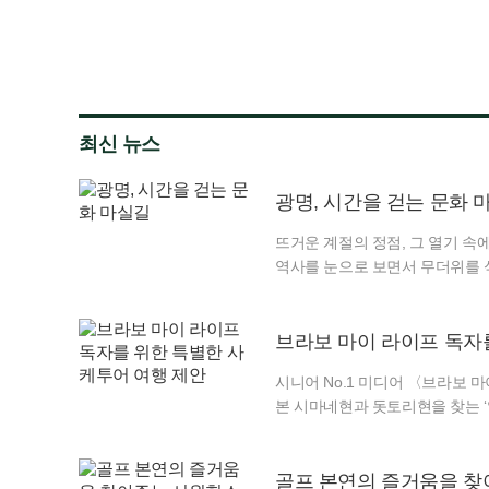
최신 뉴스
광명, 시간을 걷는 문화 
뜨거운 계절의 정점, 그 열기 속
역사를 눈으로 보면서 무더위를 식
요즘 여가 활동이나 휴식의 트렌
자신이 원하는 목적형 경험을 추
는 건 주변의 챙김이나 느긋한 휴
브라보 마이 라이프 독자
며 지적 호기심을 채우고, 독립
시니어 No.1 미디어 〈브라보 
본 시마네현과 돗토리현을 찾는 ‘
7일부터 10일까지 3박 4일이다
장)를 비롯해 와이너리와 수제맥
소도시 여행이다. 술을 맛보는 데
골프 본연의 즐거움을 