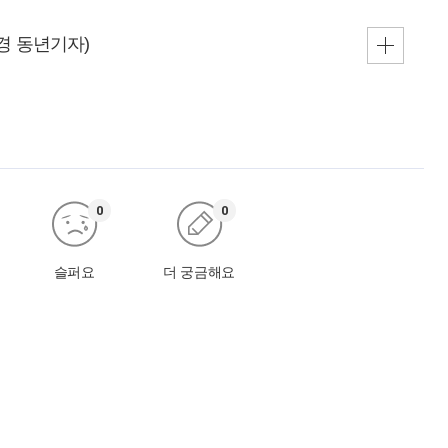
0
0
슬퍼요
더 궁금해요