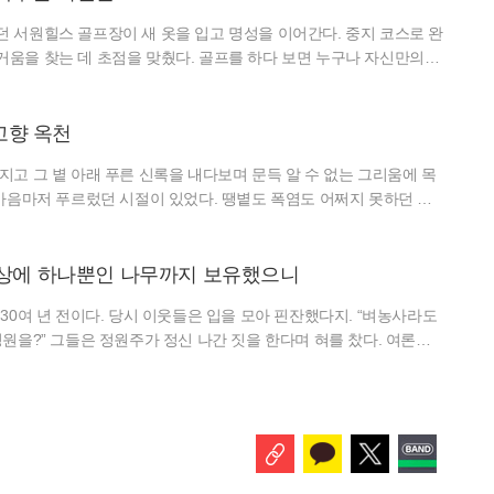
 에어서
 서원힐스 골프장이 새 옷을 입고 명성을 이어간다. 중지 코스로 완
거움을 찾는 데 초점을 맞췄다. 골프를 하다 보면 누구나 자신만의
게 된다. 스코어가 잘 나와서일 수도 있고, 아름다운 풍경 때문일 수도
 자극하고, 어떤 골프장은 편안한 휴식을 선물한다. 서원힐스는 그
않은 골프장이다. 경기도 파주에 위치한 서원힐스는 330만 5785㎡
고향 옥천
컨트
지고 그 볕 아래 푸른 신록을 내다보며 문득 알 수 없는 그리움에 목
 마음마저 푸르렀던 시절이 있었다. 땡볕도 폭염도 어쩌지 못하던 뜨
 푸르름만으로 충분했던 날, 향수 어린 옥천의 여름을 만났다. ‘넓은
’ 시인 정지용의 고향 옥천은 여전히 그 자리에 있다. 충북 옥천의
 함께한다. 그 물결을 거스르며 달리면 양옆으로 펼쳐지는 포플러 가
구상에 하나뿐인 나무까지 보유했으니
 한 향
 30여 년 전이다. 당시 이웃들은 입을 모아 핀잔했다지. “벼농사라도
정원을?” 그들은 정원주가 정신 나간 짓을 한다며 혀를 찼다. 여론이
은 변전해 이제 정원의 전성기가 도래했다. “야, 정원주가 세상을 미리
 촌평이 이렇게 바뀌었다. 정원이 하나의 트렌드로 부상한 요즘, 성황
 난항을 겪는 곳도 있다. ‘들꽃마당’은 잔잔한 수면 위를 미끄러지듯