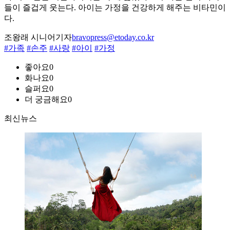
들이 즐겁게 웃는다. 아이는 가정을 건강하게 해주는 비타민이
다.
조왕래 시니어기자
bravopress@etoday.co.kr
#가족
#손주
#사랑
#아이
#가정
좋아요
0
화나요
0
슬퍼요
0
더 궁금해요
0
최신뉴스