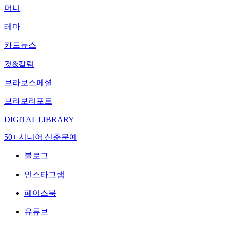
머니
테마
카드뉴스
컷&칼럼
브라보스페셜
브라보리포트
DIGITAL LIBRARY
50+ 시니어 신춘문예
블로그
인스타그램
페이스북
유튜브