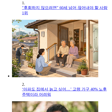
1.
"후회하지 않으려면" 60세 넘어 끊어내야 할 사람
1위
2.
‘아파도 집에서 늙고 싶어…’ 고령 가구 40% 노후
주택이라 어려워