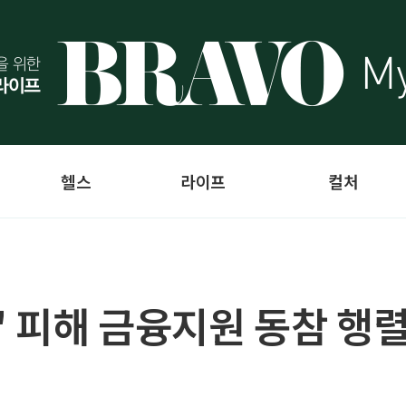
헬스
라이프
컬처
' 피해 금융지원 동참 행