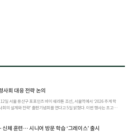
령사회 대응 전략 논의
일 서울 용산구 포포인츠 바이 쉐라톤 조선, 서울역에서 ‘2026 추계 학
사회의 설계와 전략’ 출판기념회를 연다고 5일 밝혔다. 이번 행사는 초고령
대응하기 위한 정책과 산업 전략을 논의하고, 학계와 산업계, 정책 현장의
 학술포럼에서는 김형수 호서대 교수가 ‘시니어비즈니스, 초고령사회를 설
이어 공동저자들이 돌봄과 금융, 헬스케어, 여가, 식품, 디지털 기술 등
신체 훈련… 시니어 방문 학습 ‘그레이스’ 출시