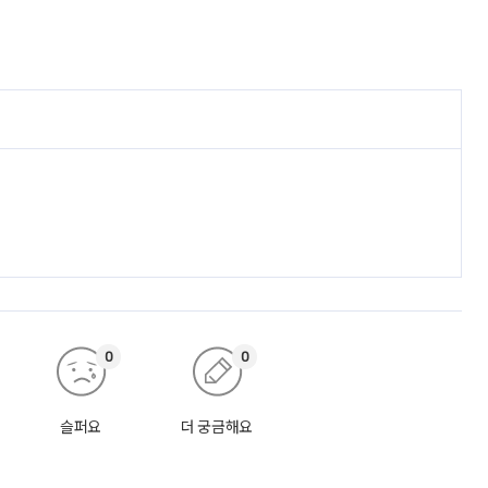
0
0
슬퍼요
더 궁금해요