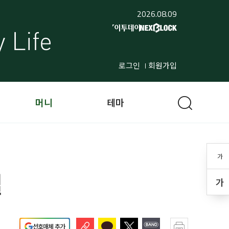
2026.08.09
로그인
회원가입
머니
테마
가
렬
가
선호매체 추가