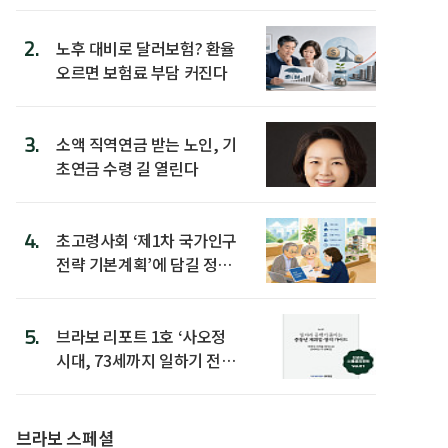
2.
노후 대비로 달러보험? 환율
오르면 보험료 부담 커진다
3.
소액 직역연금 받는 노인, 기
초연금 수령 길 열린다
4.
초고령사회 ‘제1차 국가인구
전략 기본계획’에 담길 정책
은
5.
브라보 리포트 1호 ‘사오정
시대, 73세까지 일하기 전략’
발간
브라보 스페셜