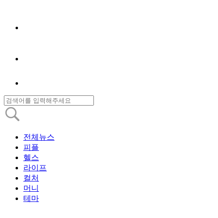
전체뉴스
피플
헬스
라이프
컬처
머니
테마