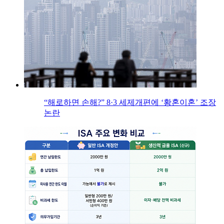
“해로하면 손해?” 8·3 세제개편에 ‘황혼이혼’ 조장
논란