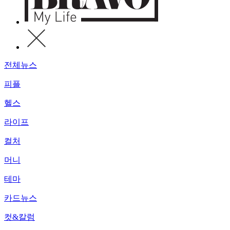
전체뉴스
피플
헬스
라이프
컬처
머니
테마
카드뉴스
컷&칼럼