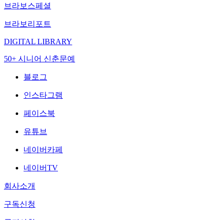
브라보스페셜
브라보리포트
DIGITAL LIBRARY
50+ 시니어 신춘문예
블로그
인스타그램
페이스북
유튜브
네이버카페
네이버TV
회사소개
구독신청