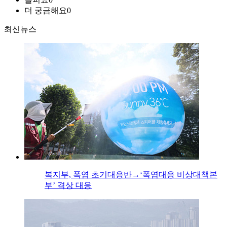
더 궁금해요
0
최신뉴스
복지부, 폭염 초기대응반→‘폭염대응 비상대책본
부’ 격상 대응