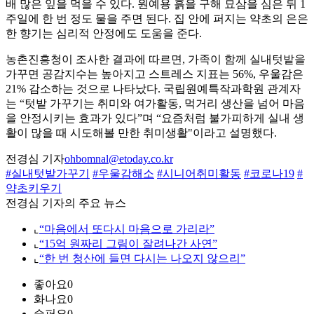
배 많은 잎을 먹을 수 있다. 원예용 흙을 구해 묘삼을 심은 뒤 1
주일에 한 번 정도 물을 주면 된다. 집 안에 퍼지는 약초의 은은
한 향기는 심리적 안정에도 도움을 준다.
농촌진흥청이 조사한 결과에 따르면, 가족이 함께 실내텃밭을
가꾸면 공감지수는 높아지고 스트레스 지표는 56%, 우울감은
21% 감소하는 것으로 나타났다. 국립원예특작과학원 관계자
는 “텃밭 가꾸기는 취미와 여가활동, 먹거리 생산을 넘어 마음
을 안정시키는 효과가 있다”며 “요즘처럼 불가피하게 실내 생
활이 많을 때 시도해볼 만한 취미생활"이라고 설명했다.
전경심 기자
ohbomnal@etoday.co.kr
#실내텃밭가꾸기
#우울감해소
#시니어취미활동
#코로나19
#
약초키우기
전경심 기자의 주요 뉴스
⌞
“마음에서 또다시 마음으로 가리라”
⌞
“15억 원짜리 그림이 잘려나간 사연”
⌞
“한 번 청산에 들면 다시는 나오지 않으리”
좋아요
0
화나요
0
슬퍼요
0