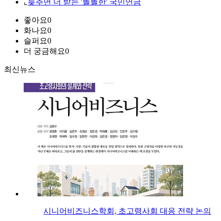
⌞
늦추면 더 받는 '똘똘한' 국민연금
좋아요
0
화나요
0
슬퍼요
0
더 궁금해요
0
최신뉴스
시니어비즈니스학회, 초고령사회 대응 전략 논의