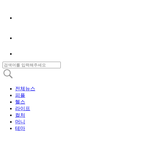
전체뉴스
피플
헬스
라이프
컬처
머니
테마