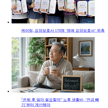
케어링, 요양보호사 170명 ‘명예 요양보호사’ 위촉
“은퇴 후 얼마 필요할까” 노후 생활비, ‘연금 빼
기’부터 계산해야