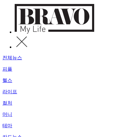
전체뉴스
피플
헬스
라이프
컬처
머니
테마
카드뉴스