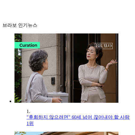
브라보 인기뉴스
1.
"후회하지 않으려면" 60세 넘어 끊어내야 할 사람
1위