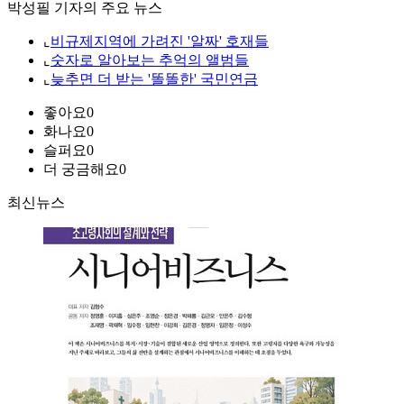
박성필 기자의 주요 뉴스
⌞
비규제지역에 가려진 '알짜' 호재들
⌞
숫자로 알아보는 추억의 앨범들
⌞
늦추면 더 받는 '똘똘한' 국민연금
좋아요
0
화나요
0
슬퍼요
0
더 궁금해요
0
최신뉴스