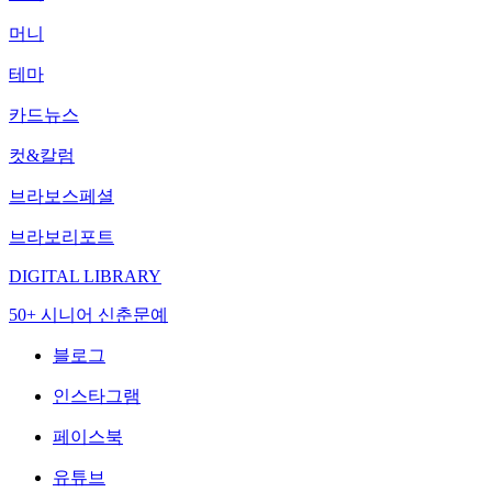
머니
테마
카드뉴스
컷&칼럼
브라보스페셜
브라보리포트
DIGITAL LIBRARY
50+ 시니어 신춘문예
블로그
인스타그램
페이스북
유튜브