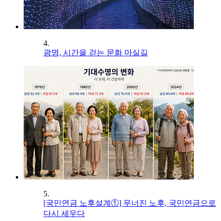
4.
광명, 시간을 걷는 문화 마실길
5.
[국민연금 노후설계①] 무너진 노후, 국민연금으로
다시 세우다