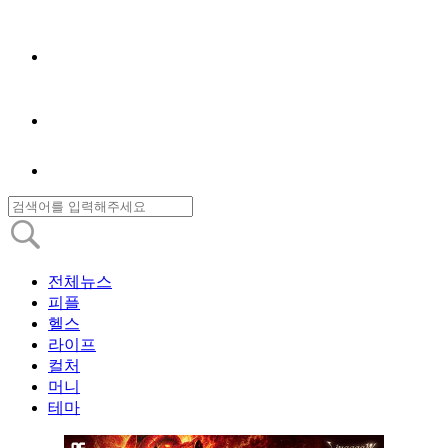
전체뉴스
피플
헬스
라이프
컬처
머니
테마