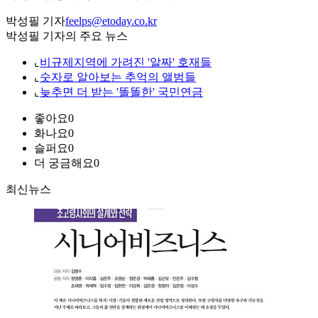
박성필 기자
feelps@etoday.co.kr
박성필 기자의 주요 뉴스
⌞
비규제지역에 가려진 '알짜' 호재들
⌞
숫자로 알아보는 추억의 앨범들
⌞
늦추면 더 받는 '똘똘한' 국민연금
좋아요
0
화나요
0
슬퍼요
0
더 궁금해요
0
최신뉴스