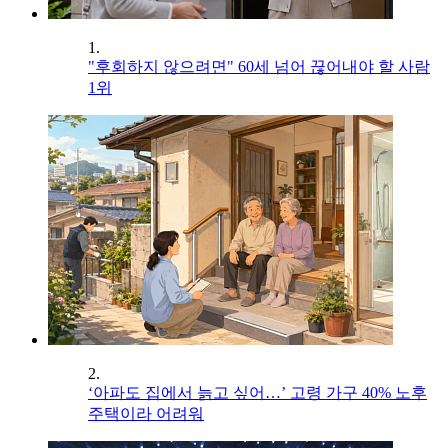
1.
"후회하지 않으려면" 60세 넘어 끊어내야 할 사람
1위
2.
‘아파도 집에서 늙고 싶어…’ 고령 가구 40% 노후
주택이라 어려워