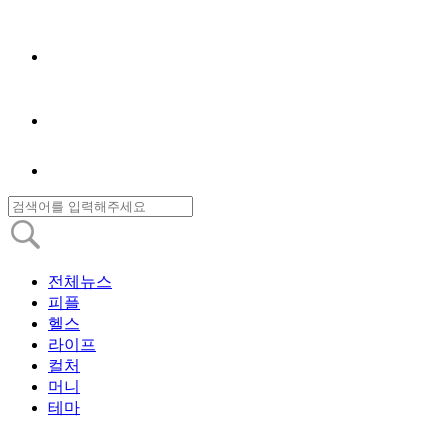
전체뉴스
피플
헬스
라이프
컬처
머니
테마