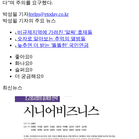
다”며 주의를 요구했다.
박성필 기자
feelps@etoday.co.kr
박성필 기자의 주요 뉴스
⌞
비규제지역에 가려진 '알짜' 호재들
⌞
숫자로 알아보는 추억의 앨범들
⌞
늦추면 더 받는 '똘똘한' 국민연금
좋아요
0
화나요
0
슬퍼요
0
더 궁금해요
0
최신뉴스