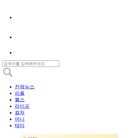
전체뉴스
피플
헬스
라이프
컬처
머니
테마