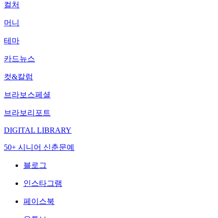
컬처
머니
테마
카드뉴스
컷&칼럼
브라보스페셜
브라보리포트
DIGITAL LIBRARY
50+ 시니어 신춘문예
블로그
인스타그램
페이스북