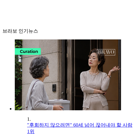
브라보 인기뉴스
1.
"후회하지 않으려면" 60세 넘어 끊어내야 할 사람
1위