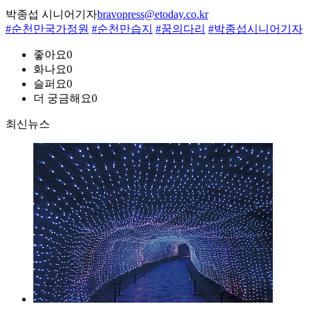
박종섭 시니어기자
bravopress@etoday.co.kr
#순천만국가정원
#순천만습지
#꿈의다리
#박종섭시니어기자
좋아요
0
화나요
0
슬퍼요
0
더 궁금해요
0
최신뉴스