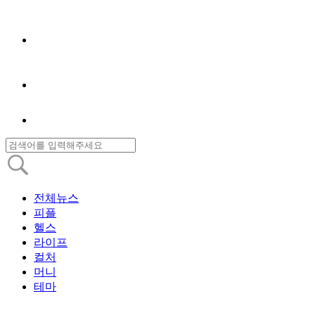
전체뉴스
피플
헬스
라이프
컬처
머니
테마