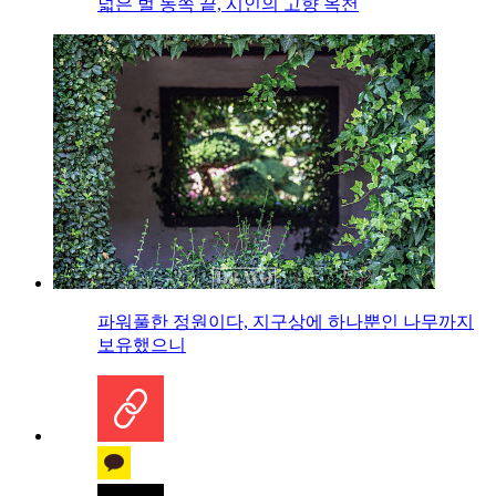
넓은 벌 동쪽 끝, 시인의 고향 옥천
파워풀한 정원이다, 지구상에 하나뿐인 나무까지
보유했으니