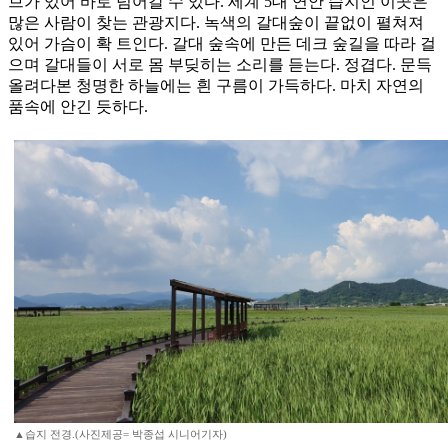
브가 있어 바로 넘어갈 수 있다. 세계 5대 연안 습지인 이곳은
많은 사람이 찾는 관광지다. 녹색의 갈대숲이 끝없이 펼쳐져
있어 가슴이 확 트인다. 갈대 숲속에 만든 데크 숲길을 따라 걸
으며 갈대들이 서로 몸 부딪히는 소리를 듣는다. 정겹다. 문득
올려다본 청명한 하늘에는 흰 구름이 가득하다. 마치 자연의
품속에 안긴 듯하다.
▲습지 전경.(사진제공= 박종섭 시니어기자)