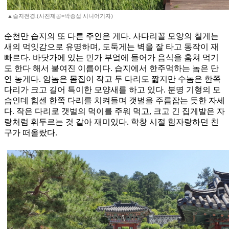
▲습지전경.(사진제공=박종섭 시니어기자)
순천만 습지의 또 다른 주인은 게다. 사다리꼴 모양의 칠게는
새의 먹잇감으로 유명하며, 도둑게는 벽을 잘 타고 동작이 재
빠르다. 바닷가에 있는 민가 부엌에 들어가 음식을 훔쳐 먹기
도 한다 해서 붙여진 이름이다. 습지에서 한주먹하는 놈은 단
연 농게다. 암놈은 몸집이 작고 두 다리도 짧지만 수놈은 한쪽
다리가 크고 길어 특이한 모양새를 하고 있다. 분명 기형의 모
습인데 힘센 한쪽 다리를 치켜들며 갯벌을 주름잡는 듯한 자세
다. 작은 다리로 갯벌의 먹이를 주워 먹고, 크고 긴 집게발은 자
랑처럼 휘두르는 것 같아 재미있다. 학창 시절 힘자랑하던 친
구가 떠올랐다.