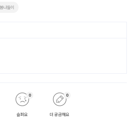
#봄나들이
0
0
슬퍼요
더 궁금해요