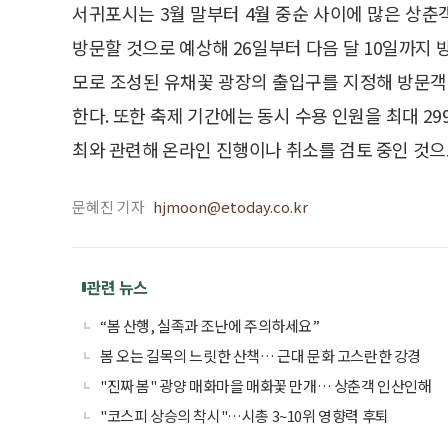
서귀포시는 3월 말부터 4월 중순 사이에 많은 상
방문할 것으로 예상해 26일부터 다음 달 10일까지 
모로 조성된 유채꽃 광장의 출입구를 지정해 방문객
한다. 또한 축제 기간에는 동시 수용 인원을 최대 2
최와 관련해 온라인 진행이나 취소를 검토 중인 것으
문혜진 기자
hjmoon@etoday.co.kr
관련 뉴스
“봄 산행, 실족과 조난에 주의하세요”
봄 오는 길목의 느릿한 산책… 근대 문화 고스란한 강경
"진짜 봄" 광양 매화마을 매화꽃 만개… 상춘객 인산인해
"코스피 상승의 착시"…시총 3~10위 영향력 후퇴