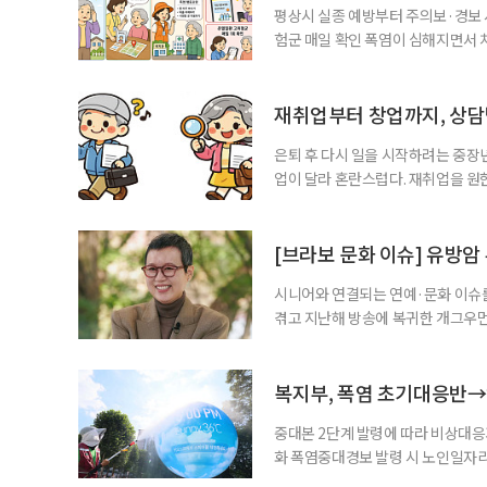
평상시 실종 예방부터 주의보·경보
험군 매일 확인 폭염이 심해지면서 
하고, 폭염 주의보·경보가 내려지면
환자와 가족에게 폭염 행동요령을 직
매어르신은 인지기능 저하로 폭염 
재취업부터 창업까지, 상
있습니다. 외출
은퇴 후 다시 일을 시작하려는 중장
업이 달라 혼란스럽다. 재취업을 
여성새로일하기센터, 사회참여와 소
자신의 상황에 맞는 지원기관을 알고
준비부터 구직 수당까지 고용노동부
[브라보 문화 이슈] 유방암
업 지원 계획을 세
시니어와 연결되는 연예·문화 이슈를
겪고 지난해 방송에 복귀한 개그우먼
나 최근 개그맨 김영철의 유튜브 채
길을 끌었다. 투병 이후에도 자신의 
까. 오랜 방송 생활 뒤 전해진 투병
복지부, 폭염 초기대응반→
중대본 2단계 발령에 따라 비상대응기
화 폭염중대경보 발령 시 노인일자
초기대응반을 ‘폭염대응 비상대책본부