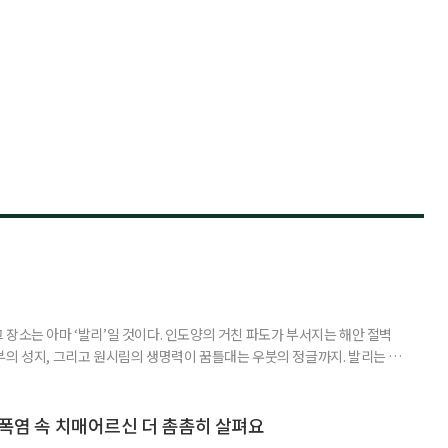
장소는 아마 ‘발리’일 것이다. 인도양의 거친 파도가 부서지는 해안 절벽
부의 성지, 그리고 원시림의 생명력이 꿈틀대는 우붓의 정글까지. 발리는 머
 여행자를 안내한다. 무더위와 장마로 지쳐가는 시기, 하지만 8월의 발리
기 시즌을 맞아 지구상에서 즐길 수 있는 완벽한 기후를 선물한다. 올여름 단
특별한 여정을 원한다면, 미지의 매력으로 가득 찬 발리의 세 가지 얼굴
 폭염 속 치매어르신 더 촘촘히 살펴요