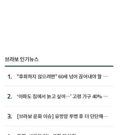
브라보 인기뉴스
1.
"후회하지 않으려면" 60세 넘어 끊어내야 할 사
람 1위
2.
‘아파도 집에서 늙고 싶어…’ 고령 가구 40% 노
후 주택이라 어...
3.
[브라보 문화 이슈] 유방암 투병 후 더 단단해진
박미선