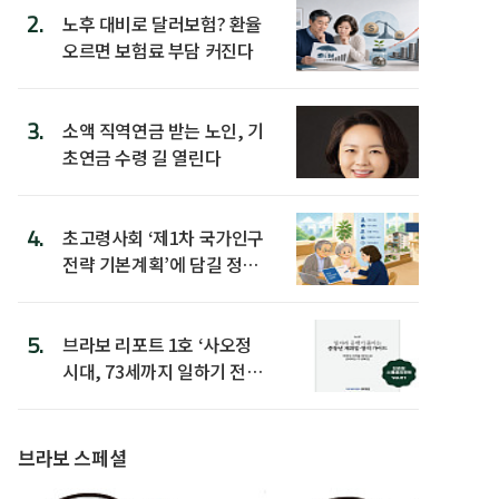
2.
노후 대비로 달러보험? 환율
오르면 보험료 부담 커진다
3.
소액 직역연금 받는 노인, 기
초연금 수령 길 열린다
4.
초고령사회 ‘제1차 국가인구
전략 기본계획’에 담길 정책
은
5.
브라보 리포트 1호 ‘사오정
시대, 73세까지 일하기 전략’
발간
브라보 스페셜