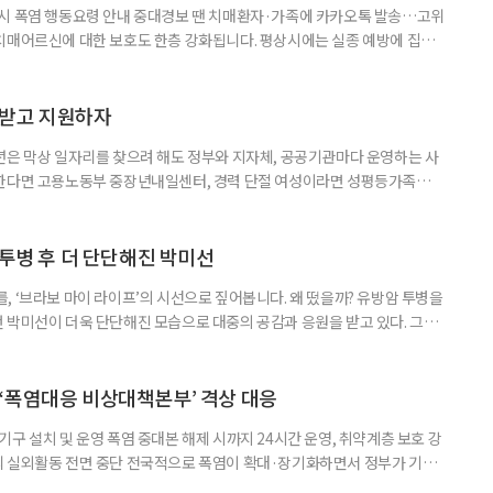
 시 폭염 행동요령 안내 중대경보 땐 치매환자·가족에 카카오톡 발송…고위
치매어르신에 대한 보호도 한층 강화됩니다. 평상시에는 실종 예방에 집중
 행동요령을 안내합니다. 특히 새롭게 마련된 ‘중대경보’ 단계에서는 치매
접 전달하고 온열질환 위험이 높은 어르신의 안전을 매일 확인합니다. 치
상황을 제대로 인식하거나 스스로 적절하게 대처하는 데 어려움을 겪을 수
담받고 지원하자
년은 막상 일자리를 찾으려 해도 정부와 지자체, 공공기관마다 운영하는 사
원한다면 고용노동부 중장년내일센터, 경력 단절 여성이라면 성평등가족부
득을 함께 원한다면 보건복지부 노인일자리사업이 출발점이 될 수 있다.
 활용하는 것만으로도 새로운 일을 시작하는 문턱이 훨씬 낮아진다. 취업
 국민취업지원제도 구직활동이 쉽지 않은 사람을 위한 제도다. 개인별 취
 투병 후 더 단단해진 박미선
, ‘브라보 마이 라이프’의 시선으로 짚어봅니다. 왜 떴을까? 유방암 투병을
 박미선이 더욱 단단해진 모습으로 대중의 공감과 응원을 받고 있다. 그러
널에 출연한 그는 방송 활동을 그만하라는 악성 댓글을 받았다고 고백해 눈
삶을 이어가고 있는 박미선은 왜 이전보다 더 큰 관심과 사랑을 받고 있을
 소식 박미선은 재치 있는 말솜씨와 공감 능력으로
‘폭염대응 비상대책본부’ 격상 대응
구 설치 및 운영 폭염 중대본 해제 시까지 24시간 운영, 취약계층 보호 강
리 실외활동 전면 중단 전국적으로 폭염이 확대·장기화하면서 정부가 기존
’로 격상했다. 7일 보건복지부에 따르면 정은경 장관 주재로 폭염 대응