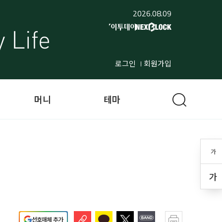
2026.08.09
로그인
회원가입
머니
테마
가
가
선호매체 추가