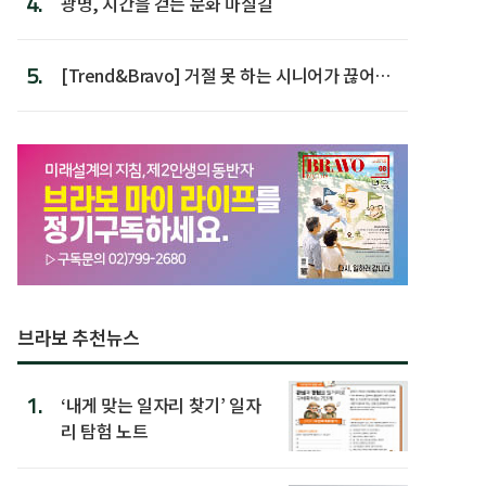
4.
광명, 시간을 걷는 문화 마실길
5.
[Trend&Bravo] 거절 못 하는 시니어가 끊어야
할 행동 5
브라보 추천뉴스
1.
‘내게 맞는 일자리 찾기’ 일자
리 탐험 노트