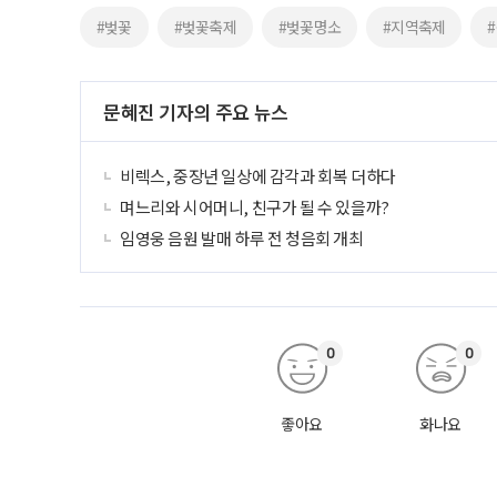
#벚꽃
#벚꽃축제
#벚꽃명소
#지역축제
문혜진 기자의 주요 뉴스
비렉스, 중장년 일상에 감각과 회복 더하다
며느리와 시어머니, 친구가 될 수 있을까?
임영웅 음원 발매 하루 전 청음회 개최
0
0
좋아요
화나요