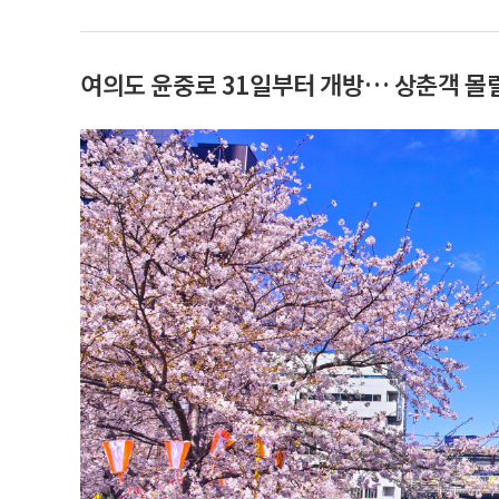
여의도 윤중로 31일부터 개방… 상춘객 몰