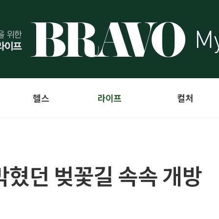
헬스
라이프
컬처
막혔던 벚꽃길 속속 개방